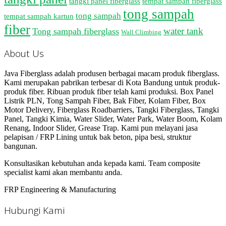
tangki panel fiberglass
tempat sampah fiberglass
tong sampah
tong sampah
tempat sampah kartun
fiber
water tank
Tong sampah fiberglass
Wall Climbing
About Us
Java Fiberglass adalah produsen berbagai macam produk fiberglass.
Kami merupakan pabrikan terbesar di Kota Bandung untuk produk-
produk fiber. Ribuan produk fiber telah kami produksi. Box Panel
Listrik PLN, Tong Sampah Fiber, Bak Fiber, Kolam Fiber, Box
Motor Delivery, Fiberglass Roadbarriers, Tangki Fiberglass, Tangki
Panel, Tangki Kimia, Water Slider, Water Park, Water Boom, Kolam
Renang, Indoor Slider, Grease Trap. Kami pun melayani jasa
pelapisan / FRP Lining untuk bak beton, pipa besi, struktur
bangunan.
Konsultasikan kebutuhan anda kepada kami. Team composite
specialist kami akan membantu anda.
FRP Engineering & Manufacturing
Hubungi Kami