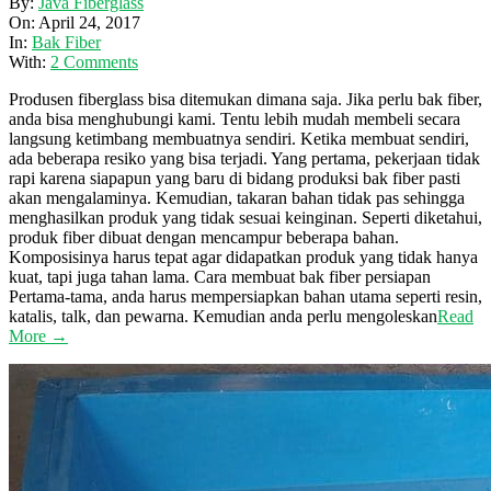
2017-
By:
Java Fiberglass
04-
On:
April 24, 2017
24
In:
Bak Fiber
With:
2 Comments
Produsen fiberglass bisa ditemukan dimana saja. Jika perlu bak fiber,
anda bisa menghubungi kami. Tentu lebih mudah membeli secara
langsung ketimbang membuatnya sendiri. Ketika membuat sendiri,
ada beberapa resiko yang bisa terjadi. Yang pertama, pekerjaan tidak
rapi karena siapapun yang baru di bidang produksi bak fiber pasti
akan mengalaminya. Kemudian, takaran bahan tidak pas sehingga
menghasilkan produk yang tidak sesuai keinginan. Seperti diketahui,
produk fiber dibuat dengan mencampur beberapa bahan.
Komposisinya harus tepat agar didapatkan produk yang tidak hanya
kuat, tapi juga tahan lama. Cara membuat bak fiber persiapan
Pertama-tama, anda harus mempersiapkan bahan utama seperti resin,
katalis, talk, dan pewarna. Kemudian anda perlu mengoleskan
Read
More →