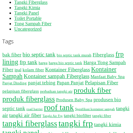
Tangki Fiberglass
Tangki Kimia
Tangki Panel
Toilet Portable
Tong Sampah Fiber
Uncategorized
Tags
frp
bio septic tank
bak fiber
Fiberglass
bio septic tank murah
lining
frp tank
Harga Tong Sampah
harga
harga bio septic tank
Kontainer
Kontainer Fiberglass
Fiber
ipal
kolam fiber
Sampah
Kontainer sampah Fiberglass
Manfaat Baby Spa
Pelapisan Fiber
panjat tebing
Papan Panjat
Panjat Dinding
produk fiber
pelapisan fiberglass
perbaikan tangki air
produk fiberglass
produsen bio
Produsen Baby Spa
roof tank
tangki
septic tank
road barrier
Spesifikasi kontainer sampah
air
tangki air fiber
tangki biofilter
tangki fiber
Tangki Air Frp
tangki frp
tangki fiberglass
tangki kimia
tangki panel