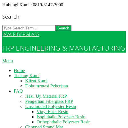
Skip
Hubungi Kami : 0819-3147-3000
to
content
Search
Search
JAVA FIBERGLASS
FRP ENGINEERING & MANUFACTURING
Primary
Menu
Navigation
Home
Menu
Tentang Kami
Klient Kami
Dokumentasi Pekerjaan
FAQ
Hasil Uji Material FRP
Pengertian Fiberglass FRP
Unsaturated Polyester Resin
Vinyl Ester Resin
Isophthalic Polyester Resin
Orthophthalic Polyester Resin
Chopped Strand Mat