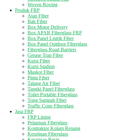
Woven Roving
Produk FRP
Atap Fiber
Bak Fiber
Box Motor Delivery
Box APAR Fiberglass FRP
Box Panel Listrik Fiber
Box Panel Outdoor Fiberglass
Fiberglass Road Barriers
Grease Trap Fiber
Kursi Fiber
Kursi Stadion
Maskot Fiber
Pintu Fiber
Talang Air Fiber
Tangki Panel Fiberglass
Toilet Portable Fiberglass
Tong Sampah Fiber
Traffic Cone Fiberglass
Jasa FRP
FRP Lining
Pelapisan Fiberglass
Kontraktor Kolam Renang
Kerajinan Fiberglass
Kerajinan Resin