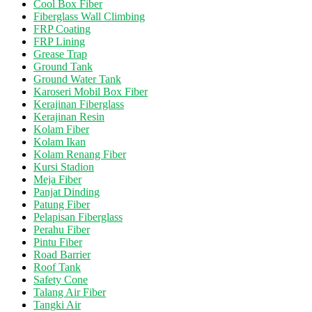
Cool Box Fiber
Fiberglass Wall Climbing
FRP Coating
FRP Lining
Grease Trap
Ground Tank
Ground Water Tank
Karoseri Mobil Box Fiber
Kerajinan Fiberglass
Kerajinan Resin
Kolam Fiber
Kolam Ikan
Kolam Renang Fiber
Kursi Stadion
Meja Fiber
Panjat Dinding
Patung Fiber
Pelapisan Fiberglass
Perahu Fiber
Pintu Fiber
Road Barrier
Roof Tank
Safety Cone
Talang Air Fiber
Tangki Air