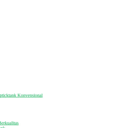
pticktank Konvensional
erkualitas