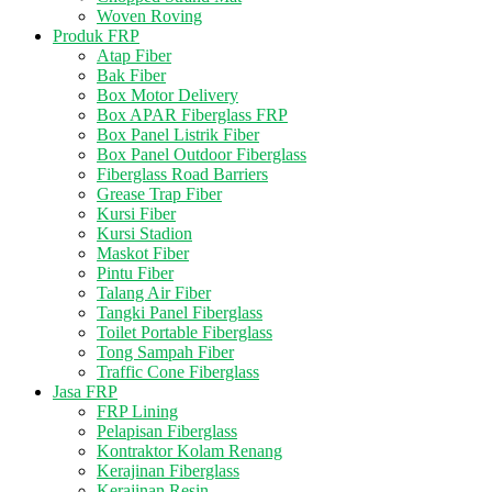
Woven Roving
Produk FRP
Atap Fiber
Bak Fiber
Box Motor Delivery
Box APAR Fiberglass FRP
Box Panel Listrik Fiber
Box Panel Outdoor Fiberglass
Fiberglass Road Barriers
Grease Trap Fiber
Kursi Fiber
Kursi Stadion
Maskot Fiber
Pintu Fiber
Talang Air Fiber
Tangki Panel Fiberglass
Toilet Portable Fiberglass
Tong Sampah Fiber
Traffic Cone Fiberglass
Jasa FRP
FRP Lining
Pelapisan Fiberglass
Kontraktor Kolam Renang
Kerajinan Fiberglass
Kerajinan Resin