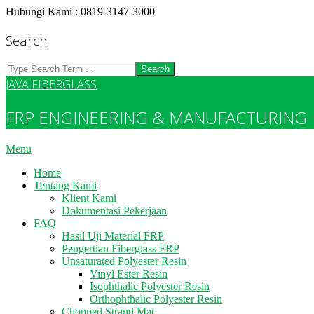
Skip
Hubungi Kami : 0819-3147-3000
to
content
Search
Search
JAVA FIBERGLASS
FRP ENGINEERING & MANUFACTURING
Primary
Menu
Navigation
Home
Menu
Tentang Kami
Klient Kami
Dokumentasi Pekerjaan
FAQ
Hasil Uji Material FRP
Pengertian Fiberglass FRP
Unsaturated Polyester Resin
Vinyl Ester Resin
Isophthalic Polyester Resin
Orthophthalic Polyester Resin
Chopped Strand Mat