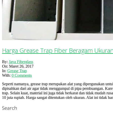
Harga Grease Trap Fiber Beragam Ukura
2017-
By:
Java Fiberglass
03-
On:
Maret 26, 2017
26
In:
Grease Trap
With:
0 Comments
Seperti namanya, grease trap merupakan alat yang dipergunakan untu
dipisahkan dari air agar tidak menggumpal di pipa pembuangan. Karena
trap. Selain kuat, material ini juga tidak berkarat dan tidak mudah ru
10 juta rupiah. Harga sangat ditentukan oleh ukuran. Alat ini tidak ha
Search