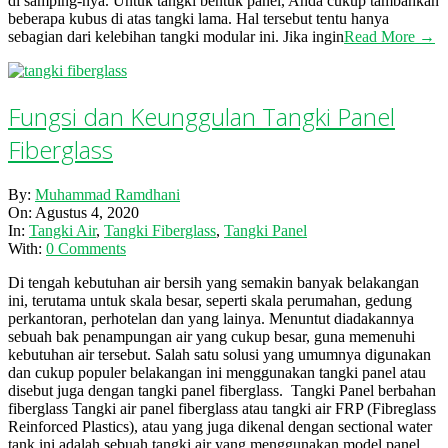
di samping-nya. Untuk tangki bentuk panel, Anda cukup tambahkan
beberapa kubus di atas tangki lama. Hal tersebut tentu hanya
sebagian dari kelebihan tangki modular ini. Jika ingin
Read More →
Fungsi dan Keunggulan Tangki Panel
Fiberglass
2020-
By:
Muhammad Ramdhani
08-
On:
Agustus 4, 2020
04
In:
Tangki Air
,
Tangki Fiberglass
,
Tangki Panel
With:
0 Comments
Di tengah kebutuhan air bersih yang semakin banyak belakangan
ini, terutama untuk skala besar, seperti skala perumahan, gedung
perkantoran, perhotelan dan yang lainya. Menuntut diadakannya
sebuah bak penampungan air yang cukup besar, guna memenuhi
kebutuhan air tersebut. Salah satu solusi yang umumnya digunakan
dan cukup populer belakangan ini menggunakan tangki panel atau
disebut juga dengan tangki panel fiberglass. Tangki Panel berbahan
fiberglass Tangki air panel fiberglass atau tangki air FRP (Fibreglass
Reinforced Plastics), atau yang juga dikenal dengan sectional water
tank ini adalah sebuah tangki air yang menggunakan model panel,