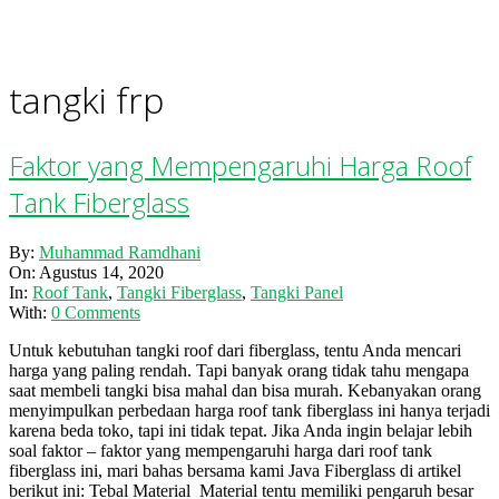
tangki frp
Faktor yang Mempengaruhi Harga Roof
Tank Fiberglass
2020-
By:
Muhammad Ramdhani
08-
On:
Agustus 14, 2020
14
In:
Roof Tank
,
Tangki Fiberglass
,
Tangki Panel
With:
0 Comments
Untuk kebutuhan tangki roof dari fiberglass, tentu Anda mencari
harga yang paling rendah. Tapi banyak orang tidak tahu mengapa
saat membeli tangki bisa mahal dan bisa murah. Kebanyakan orang
menyimpulkan perbedaan harga roof tank fiberglass ini hanya terjadi
karena beda toko, tapi ini tidak tepat. Jika Anda ingin belajar lebih
soal faktor – faktor yang mempengaruhi harga dari roof tank
fiberglass ini, mari bahas bersama kami Java Fiberglass di artikel
berikut ini: Tebal Material Material tentu memiliki pengaruh besar