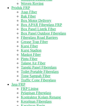
Woven Roving
Produk FRP
Atap Fiber
Bak Fiber
Box Motor Delivery
Box APAR Fiberglass FRP
Box Panel Listrik Fiber
Box Panel Outdoor Fiberglass
Fiberglass Road Barriers
Grease Trap Fiber
Kursi Fiber
Kursi Stadion
Maskot Fiber
Pintu Fiber
Talang Air Fiber
Tangki Panel Fiberglass
Toilet Portable Fiberglass
Tong Sampah Fiber
Traffic Cone Fiberglass
Jasa FRP
FRP Lining
Pelapisan Fiberglass
Kontraktor Kolam Renang
Kerajinan Fiberglass
Kerajinan Resin