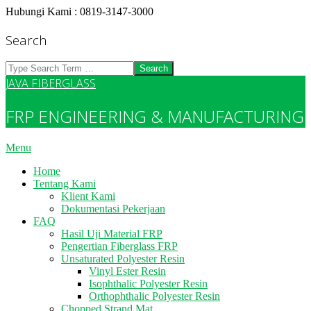
Skip
Hubungi Kami : 0819-3147-3000
to
content
Search
Search
JAVA FIBERGLASS
FRP ENGINEERING & MANUFACTURING
Primary
Menu
Navigation
Home
Menu
Tentang Kami
Klient Kami
Dokumentasi Pekerjaan
FAQ
Hasil Uji Material FRP
Pengertian Fiberglass FRP
Unsaturated Polyester Resin
Vinyl Ester Resin
Isophthalic Polyester Resin
Orthophthalic Polyester Resin
Chopped Strand Mat