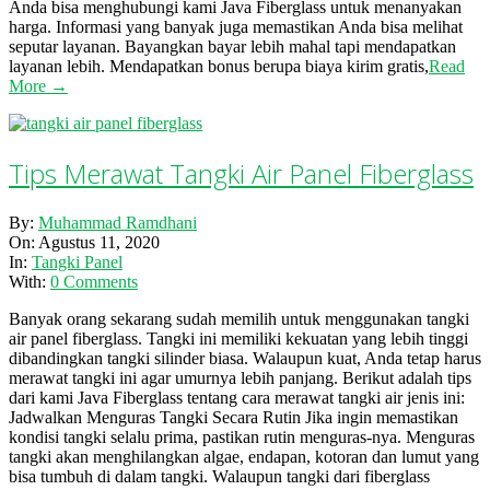
Anda bisa menghubungi kami Java Fiberglass untuk menanyakan
harga. Informasi yang banyak juga memastikan Anda bisa melihat
seputar layanan. Bayangkan bayar lebih mahal tapi mendapatkan
layanan lebih. Mendapatkan bonus berupa biaya kirim gratis,
Read
More →
Tips Merawat Tangki Air Panel Fiberglass
2020-
By:
Muhammad Ramdhani
08-
On:
Agustus 11, 2020
11
In:
Tangki Panel
With:
0 Comments
Banyak orang sekarang sudah memilih untuk menggunakan tangki
air panel fiberglass. Tangki ini memiliki kekuatan yang lebih tinggi
dibandingkan tangki silinder biasa. Walaupun kuat, Anda tetap harus
merawat tangki ini agar umurnya lebih panjang. Berikut adalah tips
dari kami Java Fiberglass tentang cara merawat tangki air jenis ini:
Jadwalkan Menguras Tangki Secara Rutin Jika ingin memastikan
kondisi tangki selalu prima, pastikan rutin menguras-nya. Menguras
tangki akan menghilangkan algae, endapan, kotoran dan lumut yang
bisa tumbuh di dalam tangki. Walaupun tangki dari fiberglass