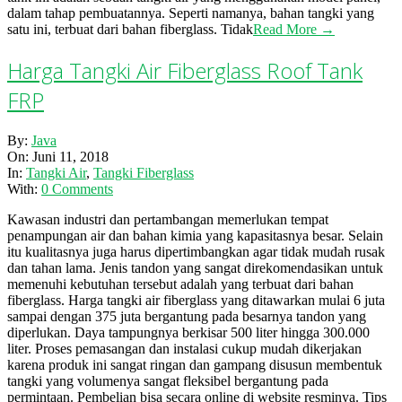
dalam tahap pembuatannya. Seperti namanya, bahan tangki yang
satu ini, terbuat dari bahan fiberglass. Tidak
Read More →
Harga Tangki Air Fiberglass Roof Tank
FRP
2018-
By:
Java
06-
On:
Juni 11, 2018
11
In:
Tangki Air
,
Tangki Fiberglass
With:
0 Comments
Kawasan industri dan pertambangan memerlukan tempat
penampungan air dan bahan kimia yang kapasitasnya besar. Selain
itu kualitasnya juga harus dipertimbangkan agar tidak mudah rusak
dan tahan lama. Jenis tandon yang sangat direkomendasikan untuk
memenuhi kebutuhan tersebut adalah yang terbuat dari bahan
fiberglass. Harga tangki air fiberglass yang ditawarkan mulai 6 juta
sampai dengan 375 juta bergantung pada besarnya tandon yang
diperlukan. Daya tampungnya berkisar 500 liter hingga 300.000
liter. Proses pemasangan dan instalasi cukup mudah dikerjakan
karena produk ini sangat ringan dan gampang disusun membentuk
tangki yang volumenya sangat fleksibel bergantung pada
permintaan. Pembelian bisa secara online di website resminya. Tips