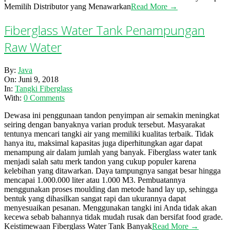
Memilih Distributor yang Menawarkan
Read More →
Fiberglass Water Tank Penampungan
Raw Water
2018-
By:
Java
06-
On:
Juni 9, 2018
09
In:
Tangki Fiberglass
With:
0 Comments
Dewasa ini penggunaan tandon penyimpan air semakin meningkat
seiring dengan banyaknya varian produk tersebut. Masyarakat
tentunya mencari tangki air yang memiliki kualitas terbaik. Tidak
hanya itu, maksimal kapasitas juga diperhitungkan agar dapat
menampung air dalam jumlah yang banyak. Fiberglass water tank
menjadi salah satu merk tandon yang cukup populer karena
kelebihan yang ditawarkan. Daya tampungnya sangat besar hingga
mencapai 1.000.000 liter atau 1.000 M3. Pembuatannya
menggunakan proses moulding dan metode hand lay up, sehingga
bentuk yang dihasilkan sangat rapi dan ukurannya dapat
menyesuaikan pesanan. Menggunakan tangki ini Anda tidak akan
kecewa sebab bahannya tidak mudah rusak dan bersifat food grade.
Keistimewaan Fiberglass Water Tank Banyak
Read More →