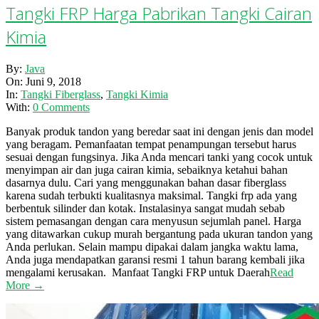
Tangki FRP Harga Pabrikan Tangki Cairan
Kimia
2018-
By:
Java
06-
On:
Juni 9, 2018
09
In:
Tangki Fiberglass
,
Tangki Kimia
With:
0 Comments
Banyak produk tandon yang beredar saat ini dengan jenis dan model
yang beragam. Pemanfaatan tempat penampungan tersebut harus
sesuai dengan fungsinya. Jika Anda mencari tanki yang cocok untuk
menyimpan air dan juga cairan kimia, sebaiknya ketahui bahan
dasarnya dulu. Cari yang menggunakan bahan dasar fiberglass
karena sudah terbukti kualitasnya maksimal. Tangki frp ada yang
berbentuk silinder dan kotak. Instalasinya sangat mudah sebab
sistem pemasangan dengan cara menyusun sejumlah panel. Harga
yang ditawarkan cukup murah bergantung pada ukuran tandon yang
Anda perlukan. Selain mampu dipakai dalam jangka waktu lama,
Anda juga mendapatkan garansi resmi 1 tahun barang kembali jika
mengalami kerusakan. Manfaat Tangki FRP untuk Daerah
Read
More →