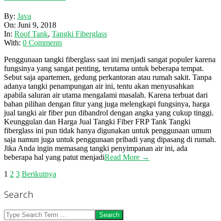
2018-
By:
Java
06-
On:
Juni 9, 2018
09
In:
Roof Tank
,
Tangki Fiberglass
With:
0 Comments
Penggunaan tangki fiberglass saat ini menjadi sangat populer karena
fungsinya yang sangat penting, terutama untuk beberapa tempat.
Sebut saja apartemen, gedung perkantoran atau rumah sakit. Tanpa
adanya tangki penampungan air ini, tentu akan menyusahkan
apabila saluran air utama mengalami masalah. Karena terbuat dari
bahan pilihan dengan fitur yang juga melengkapi fungsinya, harga
jual tangki air fiber pun dibandrol dengan angka yang cukup tinggi.
Keunggulan dan Harga Jual Tangki Fiber FRP Tank Tangki
fiberglass ini pun tidak hanya digunakan untuk penggunaan umum
saja namun juga untuk penggunaan pribadi yang dipasang di rumah.
Jika Anda ingin memasang tangki penyimpanan air ini, ada
beberapa hal yang patut menjadi
Read More →
Paginasi
1
2
3
Berikutnya
pos
Search
Search