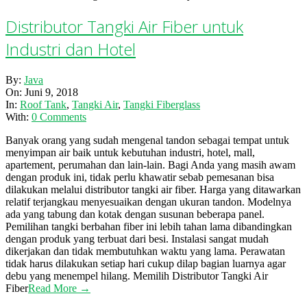
Distributor Tangki Air Fiber untuk
Industri dan Hotel
2018-
By:
Java
06-
On:
Juni 9, 2018
09
In:
Roof Tank
,
Tangki Air
,
Tangki Fiberglass
With:
0 Comments
Banyak orang yang sudah mengenal tandon sebagai tempat untuk
menyimpan air baik untuk kebutuhan industri, hotel, mall,
apartement, perumahan dan lain-lain. Bagi Anda yang masih awam
dengan produk ini, tidak perlu khawatir sebab pemesanan bisa
dilakukan melalui distributor tangki air fiber. Harga yang ditawarkan
relatif terjangkau menyesuaikan dengan ukuran tandon. Modelnya
ada yang tabung dan kotak dengan susunan beberapa panel.
Pemilihan tangki berbahan fiber ini lebih tahan lama dibandingkan
dengan produk yang terbuat dari besi. Instalasi sangat mudah
dikerjakan dan tidak membutuhkan waktu yang lama. Perawatan
tidak harus dilakukan setiap hari cukup dilap bagian luarnya agar
debu yang menempel hilang. Memilih Distributor Tangki Air
Fiber
Read More →