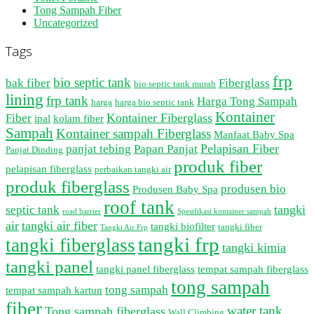
Tong Sampah Fiber
Uncategorized
Tags
frp
bio septic tank
bak fiber
Fiberglass
bio septic tank murah
lining
frp tank
Harga Tong Sampah
harga
harga bio septic tank
Kontainer
Kontainer Fiberglass
Fiber
ipal
kolam fiber
Sampah
Kontainer sampah Fiberglass
Manfaat Baby Spa
Pelapisan Fiber
panjat tebing
Papan Panjat
Panjat Dinding
produk fiber
pelapisan fiberglass
perbaikan tangki air
produk fiberglass
produsen bio
Produsen Baby Spa
roof tank
tangki
septic tank
road barrier
Spesifikasi kontainer sampah
air
tangki air fiber
tangki biofilter
tangki fiber
Tangki Air Frp
tangki frp
tangki fiberglass
tangki kimia
tangki panel
tangki panel fiberglass
tempat sampah fiberglass
tong sampah
tong sampah
tempat sampah kartun
fiber
water tank
Tong sampah fiberglass
Wall Climbing