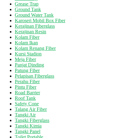
Grease Trap
Ground Tank
Ground Water Tank
Karoseri Mobil Box Fiber
Kerajinan Fiberglass
Kerajinan Resin
Kolam Fiber
Kolam Ikan
Kolam Renang Fiber
Kursi Stadion
Meja Fiber
Panjat Dinding
Patung Fiber
Pelapisan Fiberglass
Perahu Fiber
Pintu Fiber
Road Barrier
Roof Tank
Safety Cone
Talang Air Fiber
Tangki Air
Tangki Fiberglass
Tangki Kimia
Tangki Panel
Toilet Portable