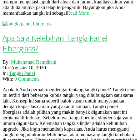
mampu mengatasi lapuk dari algae dan lumut, kualitas cairan yang
ada di dalamnya pasti tetap terpengaruh. Bayangkan jika Anda
memanfaatkan tangki ini sebagai
Read More →
Apa Saja Kelebihan Tangki Panel
Fiberglass?
2020-
By:
Muhammad Ramdhani
08-
On:
Agustus 10, 2020
10
In:
Tangki Panel
With:
0 Comments
Apakah Anda pernah mendengar tentang tangki panel? Tangki jenis
ini terdiri dari beberapa kubus tangki yang dihubungkan satu sama
lain. Konsep ini sama seperti balok susun untuk menyesuaikan
dengan kapasitas cairan yang akan disimpan. Tangki panel
fiberglass adalah pilihan yang makin banyak digunakan saat ini
terutama di Industri. Sebelumnya, tangki bentuk silinder saja yang
umum digunakan. Kelemahan tangki silinder adalah kebutuhan
upgrade. Jika ingin menambah kapasitas, Anda harus mengganti
tangki dengan ukuran lebih besar, atau memasang tangki tambahan