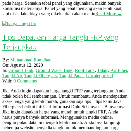
pada harga. Semakin tebal panel yang digunakan, makin banyak
konsumsi materialnya. Panel yang tebal memang akan lebih kuat,
tapi disisi lain, biaya yang dikeluarkan akan makin
Read More →
Tips Dapatkan Harga Tangki FRP yang
Terjangkau
2020-
By:
Muhammad Ramdhani
08-
On:
Agustus 12, 2020
12
In:
Ground Tank
,
Ground Water Tank
,
Roof Tank
,
Talang Air Fiber
,
Tangki Air
,
Tangki Fiberglass
,
Tangki Panel
,
Uncategorized
With:
0 Comments
Jika Anda ingin dapatkan harga tangki FRP yang terjangkau, Anda
tidak boleh beli sembarangan. Untuk membantu Anda mendapatkan
akses harga yang lebih murah, gunakan saja tips – tips kami Java
Fiberglass berikut ini: Cari Informasi Dulu Sebanyak – Banyaknya
Jika ingin dapatkan harga yang murah untuk tangki FRP, Anda
harus punya banyak informasi. Menggunakan media online,
pengumpulan data ini menjadi lebih mudah. Anda bisa kunjungi
beberapa website penyedia tangki untuk membandingkan harga.