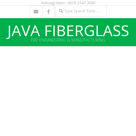
Hubungi Kami : 0819-3147-3000
Skip
Search
to
content
JAVA FIBERGLASS
FRP ENGINEERING & MANUFACTURING
Primary
Navigation
Menu