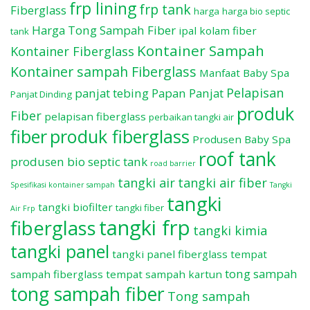
frp lining
frp tank
Fiberglass
harga
harga bio septic
Harga Tong Sampah Fiber
ipal
kolam fiber
tank
Kontainer Sampah
Kontainer Fiberglass
Kontainer sampah Fiberglass
Manfaat Baby Spa
Pelapisan
panjat tebing
Papan Panjat
Panjat Dinding
produk
Fiber
pelapisan fiberglass
perbaikan tangki air
fiber
produk fiberglass
Produsen Baby Spa
roof tank
produsen bio septic tank
road barrier
tangki air
tangki air fiber
Spesifikasi kontainer sampah
Tangki
tangki
tangki biofilter
tangki fiber
Air Frp
tangki frp
fiberglass
tangki kimia
tangki panel
tangki panel fiberglass
tempat
tong sampah
sampah fiberglass
tempat sampah kartun
tong sampah fiber
Tong sampah