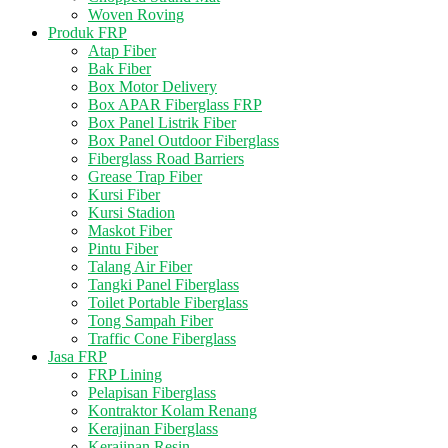
Woven Roving
Produk FRP
Atap Fiber
Bak Fiber
Box Motor Delivery
Box APAR Fiberglass FRP
Box Panel Listrik Fiber
Box Panel Outdoor Fiberglass
Fiberglass Road Barriers
Grease Trap Fiber
Kursi Fiber
Kursi Stadion
Maskot Fiber
Pintu Fiber
Talang Air Fiber
Tangki Panel Fiberglass
Toilet Portable Fiberglass
Tong Sampah Fiber
Traffic Cone Fiberglass
Jasa FRP
FRP Lining
Pelapisan Fiberglass
Kontraktor Kolam Renang
Kerajinan Fiberglass
Kerajinan Resin