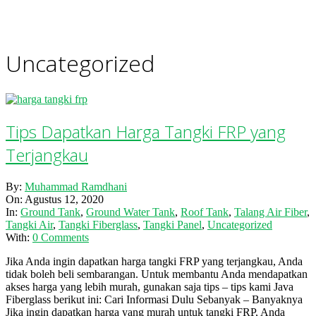
Uncategorized
Tips Dapatkan Harga Tangki FRP yang
Terjangkau
2020-
By:
Muhammad Ramdhani
08-
On:
Agustus 12, 2020
12
In:
Ground Tank
,
Ground Water Tank
,
Roof Tank
,
Talang Air Fiber
,
Tangki Air
,
Tangki Fiberglass
,
Tangki Panel
,
Uncategorized
With:
0 Comments
Jika Anda ingin dapatkan harga tangki FRP yang terjangkau, Anda
tidak boleh beli sembarangan. Untuk membantu Anda mendapatkan
akses harga yang lebih murah, gunakan saja tips – tips kami Java
Fiberglass berikut ini: Cari Informasi Dulu Sebanyak – Banyaknya
Jika ingin dapatkan harga yang murah untuk tangki FRP, Anda