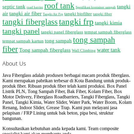
roof tank
tangki
septic tank
road barrier
Spesifikasi kontainer sampah
air
tangki air fiber
tangki biofilter
tangki fiber
Tangki Air Frp
tangki frp
tangki fiberglass
tangki kimia
tangki panel
tangki panel fiberglass
tempat sampah fiberglass
tong sampah
tong sampah
tempat sampah kartun
fiber
water tank
Tong sampah fiberglass
Wall Climbing
About Us
Java Fiberglass adalah produsen berbagai macam produk fiberglass.
Kami merupakan pabrikan terbesar di Kota Bandung untuk produk-
produk fiber. Ribuan produk fiber telah kami produksi. Box Panel
Listrik PLN, Tong Sampah Fiber, Bak Fiber, Kolam Fiber, Box
Motor Delivery, Fiberglass Roadbarriers, Tangki Fiberglass, Tangki
Panel, Tangki Kimia, Water Slider, Water Park, Water Boom, Kolam
Renang, Indoor Slider, Grease Trap. Kami pun melayani jasa
pelapisan / FRP Lining untuk bak beton, pipa besi, struktur
bangunan.
Konsultasikan kebutuhan anda kepada kami. Team composite
specialist kami akan membantu anda.