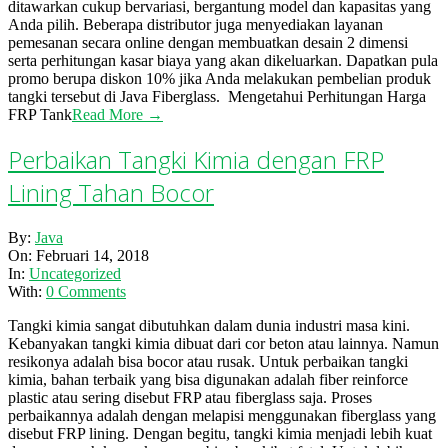
ditawarkan cukup bervariasi, bergantung model dan kapasitas yang
Anda pilih. Beberapa distributor juga menyediakan layanan
pemesanan secara online dengan membuatkan desain 2 dimensi
serta perhitungan kasar biaya yang akan dikeluarkan. Dapatkan pula
promo berupa diskon 10% jika Anda melakukan pembelian produk
tangki tersebut di Java Fiberglass. Mengetahui Perhitungan Harga
FRP Tank
Read More →
Perbaikan Tangki Kimia dengan FRP
Lining Tahan Bocor
2018-
By:
Java
02-
On:
Februari 14, 2018
14
In:
Uncategorized
With:
0 Comments
Tangki kimia sangat dibutuhkan dalam dunia industri masa kini.
Kebanyakan tangki kimia dibuat dari cor beton atau lainnya. Namun
resikonya adalah bisa bocor atau rusak. Untuk perbaikan tangki
kimia, bahan terbaik yang bisa digunakan adalah fiber reinforce
plastic atau sering disebut FRP atau fiberglass saja. Proses
perbaikannya adalah dengan melapisi menggunakan fiberglass yang
disebut FRP lining. Dengan begitu, tangki kimia menjadi lebih kuat