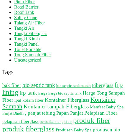
Pintu Fiber
Road Barrier
Roof Tank
Safety Cone
Talang Air Fiber
Tangki Air
Tangki Fiberglass
Tangki Kimia
Tangki Panel
Toilet Portable
Tong Sampah Fiber
Uncategorized
Tags
frp
bio septic tank
bak fiber
Fiberglass
bio septic tank murah
lining
frp tank
Harga Tong Sampah
harga
harga bio septic tank
Kontainer
Kontainer Fiberglass
Fiber
ipal
kolam fiber
Sampah
Kontainer sampah Fiberglass
Manfaat Baby Spa
Pelapisan Fiber
panjat tebing
Papan Panjat
Panjat Dinding
produk fiber
pelapisan fiberglass
perbaikan tangki air
produk fiberglass
produsen bio
Produsen Baby Spa