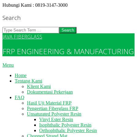
Skip
Hubungi Kami : 0819-3147-3000
to
content
Search
Search
JAVA FIBERGLASS
FRP ENGINEERING & MANUFACTURING
Primary
Menu
Navigation
Home
Menu
Tentang Kami
Klient Kami
Dokumentasi Pekerjaan
FAQ
Hasil Uji Material FRP
Pengertian Fiberglass FRP
Unsaturated Polyester Resin
Vinyl Ester Resin
Isophthalic Polyester Resin
Orthophthalic Polyester Resin
Chopped Strand Mat