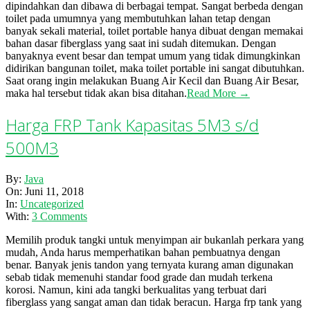
dipindahkan dan dibawa di berbagai tempat. Sangat berbeda dengan
toilet pada umumnya yang membutuhkan lahan tetap dengan
banyak sekali material, toilet portable hanya dibuat dengan memakai
bahan dasar fiberglass yang saat ini sudah ditemukan. Dengan
banyaknya event besar dan tempat umum yang tidak dimungkinkan
didirikan bangunan toilet, maka toilet portable ini sangat dibutuhkan.
Saat orang ingin melakukan Buang Air Kecil dan Buang Air Besar,
maka hal tersebut tidak akan bisa ditahan.
Read More →
Harga FRP Tank Kapasitas 5M3 s/d
500M3
2018-
By:
Java
06-
On:
Juni 11, 2018
11
In:
Uncategorized
With:
3 Comments
Memilih produk tangki untuk menyimpan air bukanlah perkara yang
mudah, Anda harus memperhatikan bahan pembuatnya dengan
benar. Banyak jenis tandon yang ternyata kurang aman digunakan
sebab tidak memenuhi standar food grade dan mudah terkena
korosi. Namun, kini ada tangki berkualitas yang terbuat dari
fiberglass yang sangat aman dan tidak beracun. Harga frp tank yang