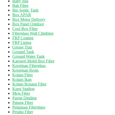
Baby Spa
Bak Fiber
Bio Septic Tank
Box APAR
Box Motor Delivery
Box Panel Outdoor
Cool Box Fiber
Fiberglass Wall Climbing
FRP Coating
FRP Lining
Grease Trap
Ground Tank
Ground Water Tank
Karoseri Mobil Box Fiber
Kerajinan Fiberglass
Kerajinan Resin
Kolam Fiber
Kolam Ikan
Kolam Renang Fiber
Kursi Stadion
Meja Fiber
Panjat Dinding
Patung Fiber
Pelapisan Fiberglass
Perahu Fiber