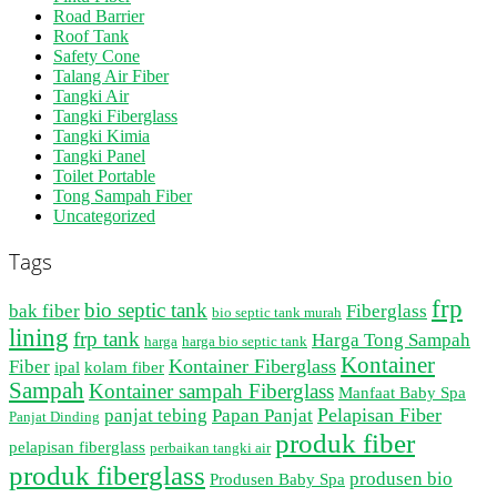
Road Barrier
Roof Tank
Safety Cone
Talang Air Fiber
Tangki Air
Tangki Fiberglass
Tangki Kimia
Tangki Panel
Toilet Portable
Tong Sampah Fiber
Uncategorized
Tags
frp
bio septic tank
bak fiber
Fiberglass
bio septic tank murah
lining
frp tank
Harga Tong Sampah
harga
harga bio septic tank
Kontainer
Kontainer Fiberglass
Fiber
ipal
kolam fiber
Sampah
Kontainer sampah Fiberglass
Manfaat Baby Spa
Pelapisan Fiber
panjat tebing
Papan Panjat
Panjat Dinding
produk fiber
pelapisan fiberglass
perbaikan tangki air
produk fiberglass
produsen bio
Produsen Baby Spa