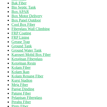
Bak Fiber
Bio Septic Tank
Box APAR
Box Motor Delivery
Box Panel Outdoor
Cool Box Fiber
Fiberglass Wall Climbing
FRP Coating
FRP Lining
Grease Trap
Ground Tank
Ground Water Tank
Karoseri Mobil Box Fiber
Kerajinan Fiberglass
Kerajinan Resin
Kolam Fiber
Kolam Ikan
Kolam Renang Fiber
Kursi Stadion
Meja Fiber
Panjat Dinding
Patung Fiber
Pelapisan Fiberglass
Perahu Fiber
Pintu Fiber