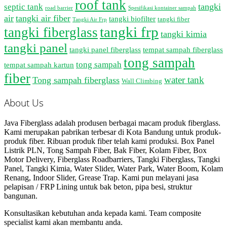
roof tank
tangki
septic tank
road barrier
Spesifikasi kontainer sampah
air
tangki air fiber
tangki biofilter
tangki fiber
Tangki Air Frp
tangki frp
tangki fiberglass
tangki kimia
tangki panel
tangki panel fiberglass
tempat sampah fiberglass
tong sampah
tong sampah
tempat sampah kartun
fiber
water tank
Tong sampah fiberglass
Wall Climbing
About Us
Java Fiberglass adalah produsen berbagai macam produk fiberglass.
Kami merupakan pabrikan terbesar di Kota Bandung untuk produk-
produk fiber. Ribuan produk fiber telah kami produksi. Box Panel
Listrik PLN, Tong Sampah Fiber, Bak Fiber, Kolam Fiber, Box
Motor Delivery, Fiberglass Roadbarriers, Tangki Fiberglass, Tangki
Panel, Tangki Kimia, Water Slider, Water Park, Water Boom, Kolam
Renang, Indoor Slider, Grease Trap. Kami pun melayani jasa
pelapisan / FRP Lining untuk bak beton, pipa besi, struktur
bangunan.
Konsultasikan kebutuhan anda kepada kami. Team composite
specialist kami akan membantu anda.