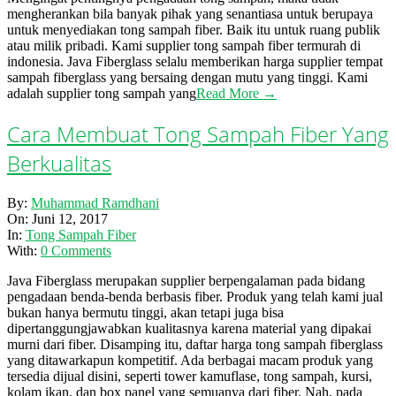
mengherankan bila banyak pihak yang senantiasa untuk berupaya
untuk menyediakan tong sampah fiber. Baik itu untuk ruang publik
atau milik pribadi. Kami supplier tong sampah fiber termurah di
indonesia. Java Fiberglass selalu memberikan harga supplier tempat
sampah fiberglass yang bersaing dengan mutu yang tinggi. Kami
adalah supplier tong sampah yang
Read More →
Cara Membuat Tong Sampah Fiber Yang
Berkualitas
2017-
By:
Muhammad Ramdhani
06-
On:
Juni 12, 2017
12
In:
Tong Sampah Fiber
With:
0 Comments
Java Fiberglass merupakan supplier berpengalaman pada bidang
pengadaan benda-benda berbasis fiber. Produk yang telah kami jual
bukan hanya bermutu tinggi, akan tetapi juga bisa
dipertanggungjawabkan kualitasnya karena material yang dipakai
murni dari fiber. Disamping itu, daftar harga tong sampah fiberglass
yang ditawarkapun kompetitif. Ada berbagai macam produk yang
tersedia dijual disini, seperti tower kamuflase, tong sampah, kursi,
kolam ikan, dan box panel yang semuanya dari fiber. Nah, pada