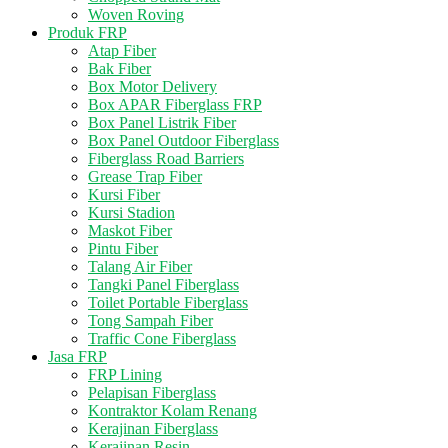
Woven Roving
Produk FRP
Atap Fiber
Bak Fiber
Box Motor Delivery
Box APAR Fiberglass FRP
Box Panel Listrik Fiber
Box Panel Outdoor Fiberglass
Fiberglass Road Barriers
Grease Trap Fiber
Kursi Fiber
Kursi Stadion
Maskot Fiber
Pintu Fiber
Talang Air Fiber
Tangki Panel Fiberglass
Toilet Portable Fiberglass
Tong Sampah Fiber
Traffic Cone Fiberglass
Jasa FRP
FRP Lining
Pelapisan Fiberglass
Kontraktor Kolam Renang
Kerajinan Fiberglass
Kerajinan Resin