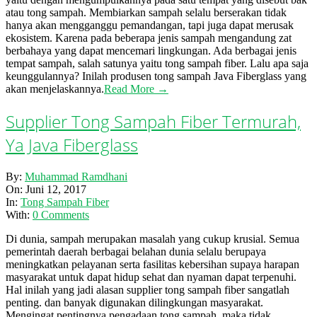
atau tong sampah. Membiarkan sampah selalu berserakan tidak
hanya akan mengganggu pemandangan, tapi juga dapat merusak
ekosistem. Karena pada beberapa jenis sampah mengandung zat
berbahaya yang dapat mencemari lingkungan. Ada berbagai jenis
tempat sampah, salah satunya yaitu tong sampah fiber. Lalu apa saja
keunggulannya? Inilah produsen tong sampah Java Fiberglass yang
akan menjelaskannya.
Read More →
Supplier Tong Sampah Fiber Termurah,
Ya Java Fiberglass
2017-
By:
Muhammad Ramdhani
06-
On:
Juni 12, 2017
12
In:
Tong Sampah Fiber
With:
0 Comments
Di dunia, sampah merupakan masalah yang cukup krusial. Semua
pemerintah daerah berbagai belahan dunia selalu berupaya
meningkatkan pelayanan serta fasilitas kebersihan supaya harapan
masyarakat untuk dapat hidup sehat dan nyaman dapat terpenuhi.
Hal inilah yang jadi alasan supplier tong sampah fiber sangatlah
penting. dan banyak digunakan dilingkungan masyarakat.
Mengingat pentingnya pengadaan tong sampah, maka tidak