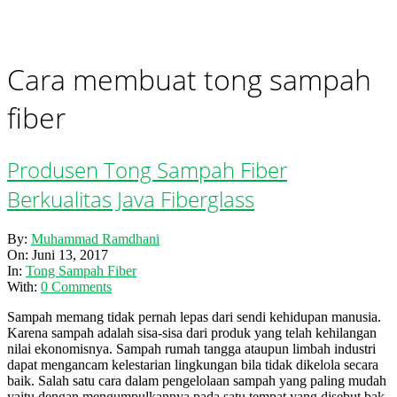
Cara membuat tong sampah
fiber
Produsen Tong Sampah Fiber
Berkualitas Java Fiberglass
2017-
By:
Muhammad Ramdhani
06-
On:
Juni 13, 2017
13
In:
Tong Sampah Fiber
With:
0 Comments
Sampah memang tidak pernah lepas dari sendi kehidupan manusia.
Karena sampah adalah sisa-sisa dari produk yang telah kehilangan
nilai ekonomisnya. Sampah rumah tangga ataupun limbah industri
dapat mengancam kelestarian lingkungan bila tidak dikelola secara
baik. Salah satu cara dalam pengelolaan sampah yang paling mudah
yaitu dengan mengumpulkannya pada satu tempat yang disebut bak