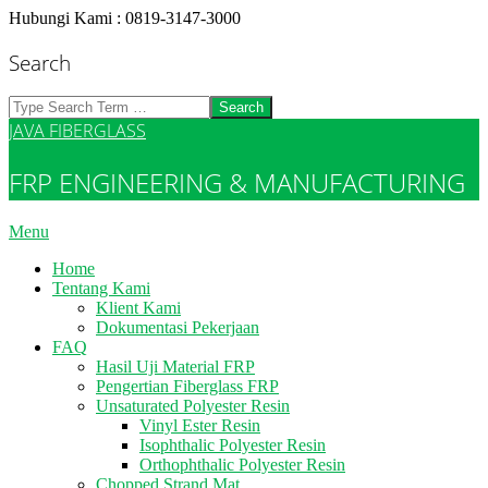
Skip
Hubungi Kami : 0819-3147-3000
to
content
Search
Search
JAVA FIBERGLASS
FRP ENGINEERING & MANUFACTURING
Primary
Menu
Navigation
Home
Menu
Tentang Kami
Klient Kami
Dokumentasi Pekerjaan
FAQ
Hasil Uji Material FRP
Pengertian Fiberglass FRP
Unsaturated Polyester Resin
Vinyl Ester Resin
Isophthalic Polyester Resin
Orthophthalic Polyester Resin
Chopped Strand Mat