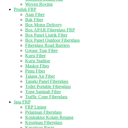
Woven Roving
Produk FRP
Atap Fiber
Bak Fiber
Box Motor Delivery
Box APAR Fiberglass FRP
Box Panel Listrik Fiber
Box Panel Outdoor Fiberglass
Fiberglass Road Barriers
Grease Trap Fiber
Kursi Fiber
Kursi Stadion
Maskot Fiber
Pintu Fiber
Talang Air Fiber
Tangki Panel Fiberglass
Toilet Portable Fiberglass
Tong Sampah Fiber
Traffic Cone Fiberglass
Jasa FRP
FRP Lining
Pelapisan Fiberglass
Kontraktor Kolam Renang
Kerajinan Fiberglass
Kerajinan Resin