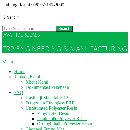
Skip
Hubungi Kami : 0819-3147-3000
to
content
Search
Search
JAVA FIBERGLASS
FRP ENGINEERING & MANUFACTURING
Primary
Menu
Navigation
Home
Menu
Tentang Kami
Klient Kami
Dokumentasi Pekerjaan
FAQ
Hasil Uji Material FRP
Pengertian Fiberglass FRP
Unsaturated Polyester Resin
Vinyl Ester Resin
Isophthalic Polyester Resin
Orthophthalic Polyester Resin
Chopped Strand Mat