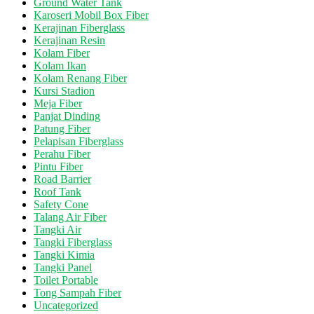
Ground Water Tank
Karoseri Mobil Box Fiber
Kerajinan Fiberglass
Kerajinan Resin
Kolam Fiber
Kolam Ikan
Kolam Renang Fiber
Kursi Stadion
Meja Fiber
Panjat Dinding
Patung Fiber
Pelapisan Fiberglass
Perahu Fiber
Pintu Fiber
Road Barrier
Roof Tank
Safety Cone
Talang Air Fiber
Tangki Air
Tangki Fiberglass
Tangki Kimia
Tangki Panel
Toilet Portable
Tong Sampah Fiber
Uncategorized