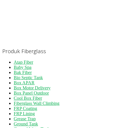
Produk Fiberglass
Atap Fiber
Baby Spa
Bak Fiber
Bio Septic Tank
Box APAR
Box Motor Delivery
Box Panel Outdoor
Cool Box Fiber
Fiberglass Wall Climbing
FRP Coating
FRP Lining
Grease Trap
Ground Tank