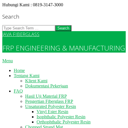
Skip
Hubungi Kami : 0819-3147-3000
to
content
Search
Search
JAVA FIBERGLASS
FRP ENGINEERING & MANUFACTURING
Primary
Menu
Navigation
Home
Menu
Tentang Kami
Klient Kami
Dokumentasi Pekerjaan
FAQ
Hasil Uji Material FRP
Pengertian Fiberglass FRP
Unsaturated Polyester Resin
Vinyl Ester Resin
Isophthalic Polyester Resin
Orthophthalic Polyester Resin
Chopped Strand Mat