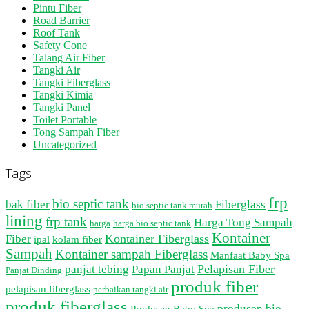
Pintu Fiber
Road Barrier
Roof Tank
Safety Cone
Talang Air Fiber
Tangki Air
Tangki Fiberglass
Tangki Kimia
Tangki Panel
Toilet Portable
Tong Sampah Fiber
Uncategorized
Tags
frp
bio septic tank
bak fiber
Fiberglass
bio septic tank murah
lining
frp tank
Harga Tong Sampah
harga
harga bio septic tank
Kontainer
Kontainer Fiberglass
Fiber
ipal
kolam fiber
Sampah
Kontainer sampah Fiberglass
Manfaat Baby Spa
Pelapisan Fiber
panjat tebing
Papan Panjat
Panjat Dinding
produk fiber
pelapisan fiberglass
perbaikan tangki air
produk fiberglass
produsen bio
Produsen Baby Spa