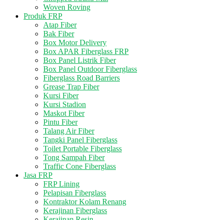
Woven Roving
Produk FRP
Atap Fiber
Bak Fiber
Box Motor Delivery
Box APAR Fiberglass FRP
Box Panel Listrik Fiber
Box Panel Outdoor Fiberglass
Fiberglass Road Barriers
Grease Trap Fiber
Kursi Fiber
Kursi Stadion
Maskot Fiber
Pintu Fiber
Talang Air Fiber
Tangki Panel Fiberglass
Toilet Portable Fiberglass
Tong Sampah Fiber
Traffic Cone Fiberglass
Jasa FRP
FRP Lining
Pelapisan Fiberglass
Kontraktor Kolam Renang
Kerajinan Fiberglass
Kerajinan Resin