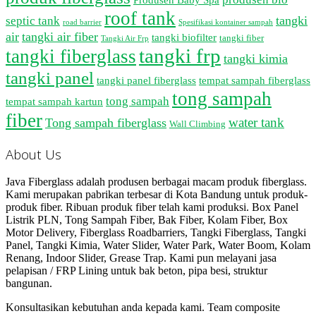
roof tank
tangki
septic tank
road barrier
Spesifikasi kontainer sampah
air
tangki air fiber
tangki biofilter
tangki fiber
Tangki Air Frp
tangki frp
tangki fiberglass
tangki kimia
tangki panel
tangki panel fiberglass
tempat sampah fiberglass
tong sampah
tong sampah
tempat sampah kartun
fiber
water tank
Tong sampah fiberglass
Wall Climbing
About Us
Java Fiberglass adalah produsen berbagai macam produk fiberglass.
Kami merupakan pabrikan terbesar di Kota Bandung untuk produk-
produk fiber. Ribuan produk fiber telah kami produksi. Box Panel
Listrik PLN, Tong Sampah Fiber, Bak Fiber, Kolam Fiber, Box
Motor Delivery, Fiberglass Roadbarriers, Tangki Fiberglass, Tangki
Panel, Tangki Kimia, Water Slider, Water Park, Water Boom, Kolam
Renang, Indoor Slider, Grease Trap. Kami pun melayani jasa
pelapisan / FRP Lining untuk bak beton, pipa besi, struktur
bangunan.
Konsultasikan kebutuhan anda kepada kami. Team composite