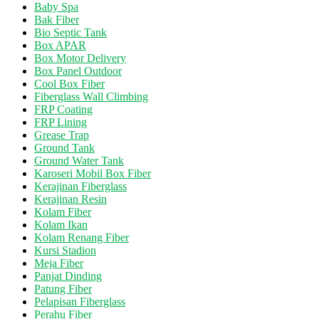
Baby Spa
Bak Fiber
Bio Septic Tank
Box APAR
Box Motor Delivery
Box Panel Outdoor
Cool Box Fiber
Fiberglass Wall Climbing
FRP Coating
FRP Lining
Grease Trap
Ground Tank
Ground Water Tank
Karoseri Mobil Box Fiber
Kerajinan Fiberglass
Kerajinan Resin
Kolam Fiber
Kolam Ikan
Kolam Renang Fiber
Kursi Stadion
Meja Fiber
Panjat Dinding
Patung Fiber
Pelapisan Fiberglass
Perahu Fiber