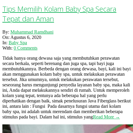
Tips Memilih Kolam Baby Spa Secara
Tepat dan Aman
2020-
By:
Muhammad Ramdhani
08-
On:
Agustus 6, 2020
06
In:
Baby Spa
With:
0 Comments
Tidak hanya orang dewasa saja yang membutuhkan perawatan
secara berkala, seperti berenang dan juga spa, tapi bayi juga
membutuhkannya. Berbeda dengan orang dewasa, bayi, kali ini bayi
akan menggunakan kolam baby spa, untuk melakukan perawatan
tersebut. Jika umumnya, untuk melakukan perawatan tersebut,
seseorang harus mengunjungi penyedia layanan baby spa, maka kali
ini, Anda dapat melakukannya sendiri di rumah. Untuk memperoleh
kolam yang tepat, tentunya ada beberapa hal yang perlu
diperhatikan dengan baik, simak penelusuran Java Fiberglass berikut
ini, antara lain : Fungsi Pada dasarnya fungsi utama dari kolam
baby spa, ini adalah untuk merendam dan memberikan beberapa
stimulus pada bayi. Dalam hal ini, stimulus yang
Read More →