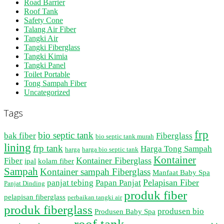
Road Barrier
Roof Tank
Safety Cone
Talang Air Fiber
Tangki Air
Tangki Fiberglass
Tangki Kimia
Tangki Panel
Toilet Portable
Tong Sampah Fiber
Uncategorized
Tags
frp
bio septic tank
bak fiber
Fiberglass
bio septic tank murah
lining
frp tank
Harga Tong Sampah
harga
harga bio septic tank
Kontainer
Kontainer Fiberglass
Fiber
ipal
kolam fiber
Sampah
Kontainer sampah Fiberglass
Manfaat Baby Spa
Pelapisan Fiber
panjat tebing
Papan Panjat
Panjat Dinding
produk fiber
pelapisan fiberglass
perbaikan tangki air
produk fiberglass
produsen bio
Produsen Baby Spa