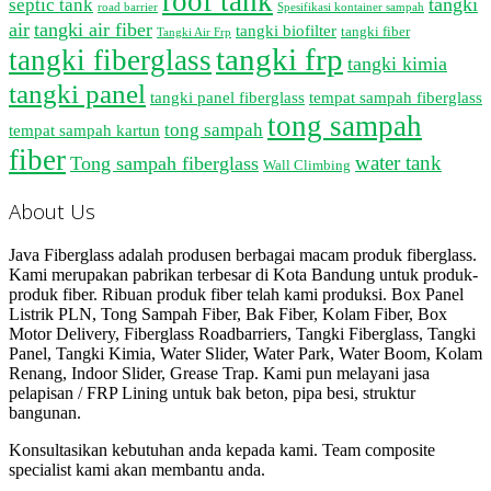
roof tank
tangki
septic tank
road barrier
Spesifikasi kontainer sampah
air
tangki air fiber
tangki biofilter
tangki fiber
Tangki Air Frp
tangki frp
tangki fiberglass
tangki kimia
tangki panel
tangki panel fiberglass
tempat sampah fiberglass
tong sampah
tong sampah
tempat sampah kartun
fiber
water tank
Tong sampah fiberglass
Wall Climbing
About Us
Java Fiberglass adalah produsen berbagai macam produk fiberglass.
Kami merupakan pabrikan terbesar di Kota Bandung untuk produk-
produk fiber. Ribuan produk fiber telah kami produksi. Box Panel
Listrik PLN, Tong Sampah Fiber, Bak Fiber, Kolam Fiber, Box
Motor Delivery, Fiberglass Roadbarriers, Tangki Fiberglass, Tangki
Panel, Tangki Kimia, Water Slider, Water Park, Water Boom, Kolam
Renang, Indoor Slider, Grease Trap. Kami pun melayani jasa
pelapisan / FRP Lining untuk bak beton, pipa besi, struktur
bangunan.
Konsultasikan kebutuhan anda kepada kami. Team composite
specialist kami akan membantu anda.