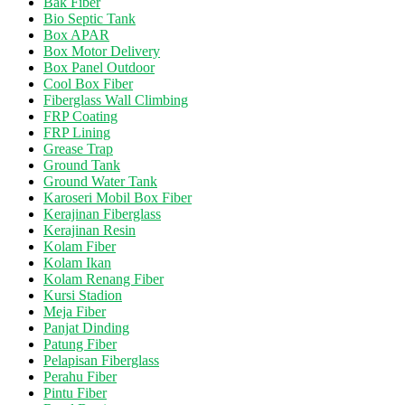
Bak Fiber
Bio Septic Tank
Box APAR
Box Motor Delivery
Box Panel Outdoor
Cool Box Fiber
Fiberglass Wall Climbing
FRP Coating
FRP Lining
Grease Trap
Ground Tank
Ground Water Tank
Karoseri Mobil Box Fiber
Kerajinan Fiberglass
Kerajinan Resin
Kolam Fiber
Kolam Ikan
Kolam Renang Fiber
Kursi Stadion
Meja Fiber
Panjat Dinding
Patung Fiber
Pelapisan Fiberglass
Perahu Fiber
Pintu Fiber