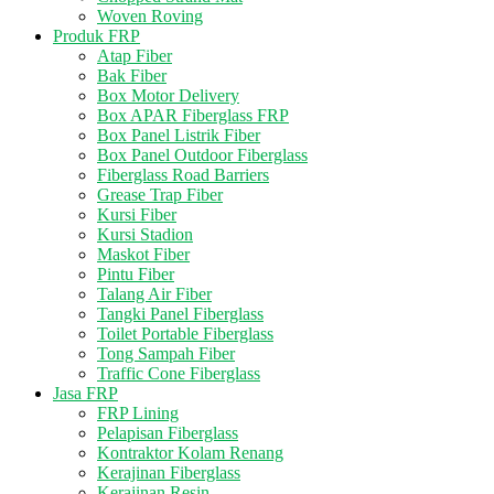
Woven Roving
Produk FRP
Atap Fiber
Bak Fiber
Box Motor Delivery
Box APAR Fiberglass FRP
Box Panel Listrik Fiber
Box Panel Outdoor Fiberglass
Fiberglass Road Barriers
Grease Trap Fiber
Kursi Fiber
Kursi Stadion
Maskot Fiber
Pintu Fiber
Talang Air Fiber
Tangki Panel Fiberglass
Toilet Portable Fiberglass
Tong Sampah Fiber
Traffic Cone Fiberglass
Jasa FRP
FRP Lining
Pelapisan Fiberglass
Kontraktor Kolam Renang
Kerajinan Fiberglass
Kerajinan Resin