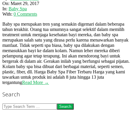
03-
On:
Maret 29, 2017
29
In:
Baby Spa
With:
0 Comments
Baby spa merupakan tren yang semakin digemari dalam beberapa
tahun terakhir. Orang tua umumnya sangat selektif dalam memilih
treatment untuk menjaga kesehatan bayi mereka, dan baby spa
merupakan salah satu yang dirasa perlu karena menawarkan banyak
manfaat. Tidak seperti spa biasa, baby spa dilakukan dengan
memasukkan bayi ke dalam kolam. Namun leher mereka diberi
pelampung agar tetap terapung. Ini akan mendorong bayi untuk
bergerak di dalam air. Gerakan inilah yang berfungsi sebagai pijatan.
Kolam baby spa bisa dibuat dari berbagai material, seperti semen,
plastic, fiber, dll. Harga Baby Spa Fiber Terbaru Harga yang kami
tawarkan untuk produk ini adalah 8 juta hingga 13 juta
tergantung
Read More →
Search
Search