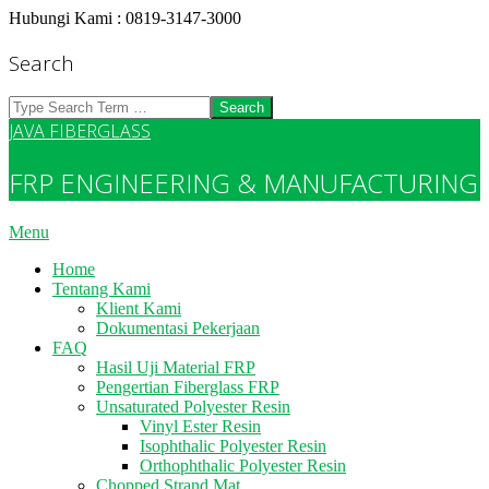
Skip
Hubungi Kami : 0819-3147-3000
to
content
Search
Search
JAVA FIBERGLASS
FRP ENGINEERING & MANUFACTURING
Primary
Menu
Navigation
Home
Menu
Tentang Kami
Klient Kami
Dokumentasi Pekerjaan
FAQ
Hasil Uji Material FRP
Pengertian Fiberglass FRP
Unsaturated Polyester Resin
Vinyl Ester Resin
Isophthalic Polyester Resin
Orthophthalic Polyester Resin
Chopped Strand Mat