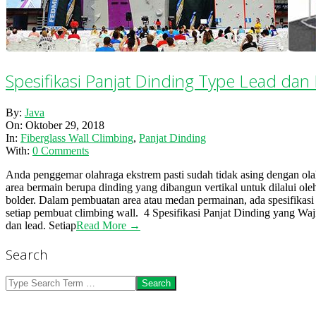
Spesifikasi Panjat Dinding Type Lead dan
2018-
By:
Java
10-
On:
Oktober 29, 2018
29
In:
Fiberglass Wall Climbing
,
Panjat Dinding
With:
0 Comments
Anda penggemar olahraga ekstrem pasti sudah tidak asing dengan ola
area bermain berupa dinding yang dibangun vertikal untuk dilalui ole
bolder. Dalam pembuatan area atau medan permainan, ada spesifikasi 
setiap pembuat climbing wall. 4 Spesifikasi Panjat Dinding yang Waj
dan lead. Setiap
Read More →
Search
Search