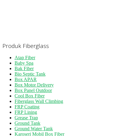
Produk Fiberglass
Atap Fiber
Baby Spa
Bak Fiber
Bio Septic Tank
Box APAR
Box Motor Delivery
Box Panel Outdoor
Cool Box Fiber
Fiberglass Wall Climbing
FRP Coating
FRP Lining
Grease Trap
Ground Tank
Ground Water Tank
Karoseri Mobil Box Fiber