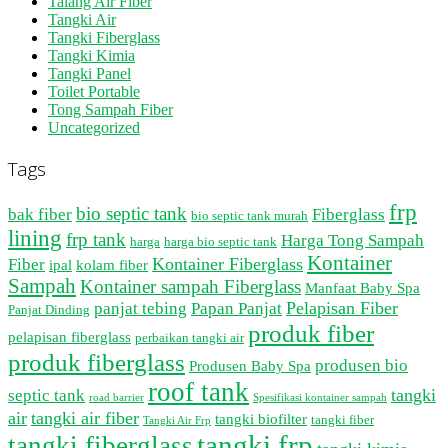
Talang Air Fiber
Tangki Air
Tangki Fiberglass
Tangki Kimia
Tangki Panel
Toilet Portable
Tong Sampah Fiber
Uncategorized
Tags
frp
bio septic tank
bak fiber
Fiberglass
bio septic tank murah
lining
frp tank
Harga Tong Sampah
harga
harga bio septic tank
Kontainer
Kontainer Fiberglass
Fiber
ipal
kolam fiber
Sampah
Kontainer sampah Fiberglass
Manfaat Baby Spa
Pelapisan Fiber
panjat tebing
Papan Panjat
Panjat Dinding
produk fiber
pelapisan fiberglass
perbaikan tangki air
produk fiberglass
produsen bio
Produsen Baby Spa
roof tank
tangki
septic tank
road barrier
Spesifikasi kontainer sampah
air
tangki air fiber
tangki biofilter
tangki fiber
Tangki Air Frp
tangki frp
tangki fiberglass