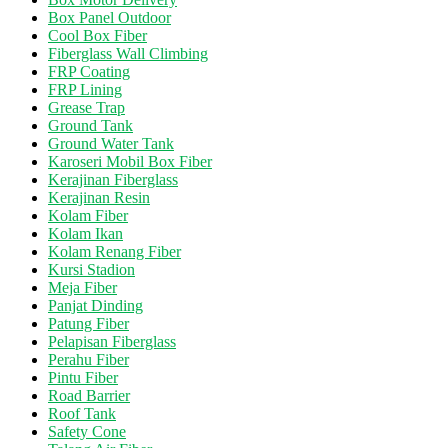
Box Panel Outdoor
Cool Box Fiber
Fiberglass Wall Climbing
FRP Coating
FRP Lining
Grease Trap
Ground Tank
Ground Water Tank
Karoseri Mobil Box Fiber
Kerajinan Fiberglass
Kerajinan Resin
Kolam Fiber
Kolam Ikan
Kolam Renang Fiber
Kursi Stadion
Meja Fiber
Panjat Dinding
Patung Fiber
Pelapisan Fiberglass
Perahu Fiber
Pintu Fiber
Road Barrier
Roof Tank
Safety Cone