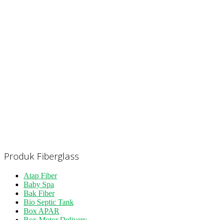
Produk Fiberglass
Atap Fiber
Baby Spa
Bak Fiber
Bio Septic Tank
Box APAR
Box Motor Delivery