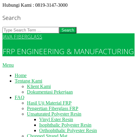
Skip
Hubungi Kami : 0819-3147-3000
to
content
Search
Search
JAVA FIBERGLASS
FRP ENGINEERING & MANUFACTURING
Primary
Menu
Navigation
Home
Menu
Tentang Kami
Klient Kami
Dokumentasi Pekerjaan
FAQ
Hasil Uji Material FRP
Pengertian Fiberglass FRP
Unsaturated Polyester Resin
Vinyl Ester Resin
Isophthalic Polyester Resin
Orthophthalic Polyester Resin
Chopped Strand Mat