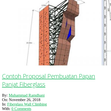
Contoh Proposal Pembuatan Papan
Panjat Fiberglass
2018-
By:
Muhammad Ramdhani
11-
On:
November 26, 2018
26
In:
Fiberglass Wall Climbing
With:
0 Comments