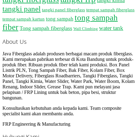
tangki kimia
tangki panel
tangki panel fiberglass
tempat sampah fiberglass
tong sampah
tong sampah
tempat sampah kartun
fiber
water tank
Tong sampah fiberglass
Wall Climbing
About Us
Java Fiberglass adalah produsen berbagai macam produk fiberglass.
Kami merupakan pabrikan terbesar di Kota Bandung untuk produk-
produk fiber. Ribuan produk fiber telah kami produksi. Box Panel
Listrik PLN, Tong Sampah Fiber, Bak Fiber, Kolam Fiber, Box
Motor Delivery, Fiberglass Roadbarriers, Tangki Fiberglass, Tangki
Panel, Tangki Kimia, Water Slider, Water Park, Water Boom, Kolam
Renang, Indoor Slider, Grease Trap. Kami pun melayani jasa
pelapisan / FRP Lining untuk bak beton, pipa besi, struktur
bangunan.
Konsultasikan kebutuhan anda kepada kami. Team composite
specialist kami akan membantu anda.
FRP Engineering & Manufacturing
Hubungi Kami