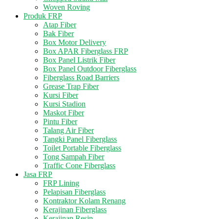
Woven Roving
Produk FRP
Atap Fiber
Bak Fiber
Box Motor Delivery
Box APAR Fiberglass FRP
Box Panel Listrik Fiber
Box Panel Outdoor Fiberglass
Fiberglass Road Barriers
Grease Trap Fiber
Kursi Fiber
Kursi Stadion
Maskot Fiber
Pintu Fiber
Talang Air Fiber
Tangki Panel Fiberglass
Toilet Portable Fiberglass
Tong Sampah Fiber
Traffic Cone Fiberglass
Jasa FRP
FRP Lining
Pelapisan Fiberglass
Kontraktor Kolam Renang
Kerajinan Fiberglass
Kerajinan Resin