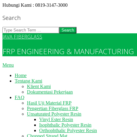
Skip
Hubungi Kami : 0819-3147-3000
to
content
Search
Search
JAVA FIBERGLASS
FRP ENGINEERING & MANUFACTURING
Primary
Menu
Navigation
Home
Menu
Tentang Kami
Klient Kami
Dokumentasi Pekerjaan
FAQ
Hasil Uji Material FRP
Pengertian Fiberglass FRP
Unsaturated Polyester Resin
Vinyl Ester Resin
Isophthalic Polyester Resin
Orthophthalic Polyester Resin
Chopped Strand Mat