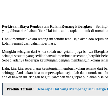
Perkiraan Biaya Pembuatan Kolam Renang Fiberglass –
Seiring
yang dibuat dari bahan fiber. Hal ini bisa diterapkan untuk di rumah, 
Untuk membuat kolam renang ini sendiri tentu saja akan ada sejumla
kolam renang dari bahan fiberglass.
Mungkin sebagian dari Anda sudah mengetahui juga bahwa fiberglass
sebagai sesuatu yang sedikit banyak membuat seseorang berpikir bebe
Sebab, adanya beberapa keuntungan dengan membangun kolam renang d
Lalu, kira-kira seperti apa keuntungan membuat kolam renang dari ba
sehingga Anda akan bisa mempersiapkan sejumlah dana untuk membuat
ada di bawah ini. dengan begitu, jawaban yang tepat pun akan bisa A
Produk Terkait :
Beberapa Hal Yang Mempengaruhi Harga P