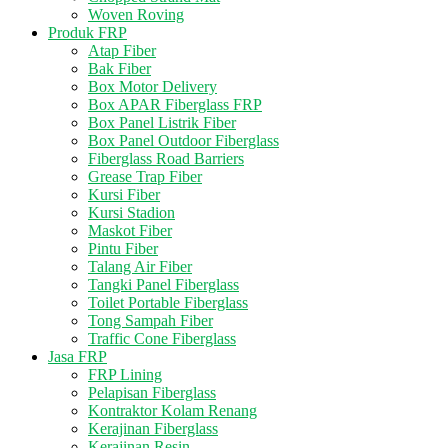
Woven Roving
Produk FRP
Atap Fiber
Bak Fiber
Box Motor Delivery
Box APAR Fiberglass FRP
Box Panel Listrik Fiber
Box Panel Outdoor Fiberglass
Fiberglass Road Barriers
Grease Trap Fiber
Kursi Fiber
Kursi Stadion
Maskot Fiber
Pintu Fiber
Talang Air Fiber
Tangki Panel Fiberglass
Toilet Portable Fiberglass
Tong Sampah Fiber
Traffic Cone Fiberglass
Jasa FRP
FRP Lining
Pelapisan Fiberglass
Kontraktor Kolam Renang
Kerajinan Fiberglass
Kerajinan Resin