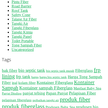
Pintu Fiber
Road Barrier
Roof Tank
Safety Cone
Talang Air Fiber
Tangki Air
Tangki Fiberglass
Tangki Kimia
Tangki Panel
Toilet Portable
Tong Sampah Fiber
Uncategorized
Tags
frp
bio septic tank
bak fiber
Fiberglass
bio septic tank murah
lining
frp tank
Harga Tong Sampah
harga
harga bio septic tank
Kontainer
Kontainer Fiberglass
Fiber
ipal
kolam fiber
Sampah
Kontainer sampah Fiberglass
Manfaat Baby Spa
Pelapisan Fiber
panjat tebing
Papan Panjat
Panjat Dinding
produk fiber
pelapisan fiberglass
perbaikan tangki air
produk fiberglass
produsen bio
Produsen Baby Spa