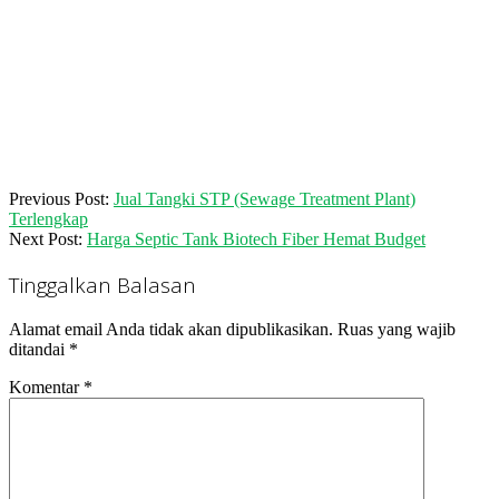
2019-
Previous Post:
Jual Tangki STP (Sewage Treatment Plant)
06-
Terlengkap
06
Next Post:
Harga Septic Tank Biotech Fiber Hemat Budget
Tinggalkan Balasan
Alamat email Anda tidak akan dipublikasikan.
Ruas yang wajib
ditandai
*
Komentar
*