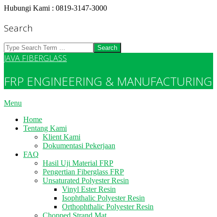
Skip
Hubungi Kami : 0819-3147-3000
to
content
Search
Search
JAVA FIBERGLASS
FRP ENGINEERING & MANUFACTURING
Primary
Menu
Navigation
Home
Menu
Tentang Kami
Klient Kami
Dokumentasi Pekerjaan
FAQ
Hasil Uji Material FRP
Pengertian Fiberglass FRP
Unsaturated Polyester Resin
Vinyl Ester Resin
Isophthalic Polyester Resin
Orthophthalic Polyester Resin
Chopped Strand Mat