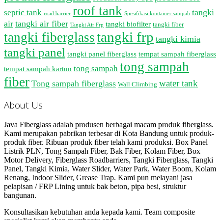
roof tank
tangki
septic tank
road barrier
Spesifikasi kontainer sampah
air
tangki air fiber
tangki biofilter
tangki fiber
Tangki Air Frp
tangki frp
tangki fiberglass
tangki kimia
tangki panel
tangki panel fiberglass
tempat sampah fiberglass
tong sampah
tong sampah
tempat sampah kartun
fiber
water tank
Tong sampah fiberglass
Wall Climbing
About Us
Java Fiberglass adalah produsen berbagai macam produk fiberglass.
Kami merupakan pabrikan terbesar di Kota Bandung untuk produk-
produk fiber. Ribuan produk fiber telah kami produksi. Box Panel
Listrik PLN, Tong Sampah Fiber, Bak Fiber, Kolam Fiber, Box
Motor Delivery, Fiberglass Roadbarriers, Tangki Fiberglass, Tangki
Panel, Tangki Kimia, Water Slider, Water Park, Water Boom, Kolam
Renang, Indoor Slider, Grease Trap. Kami pun melayani jasa
pelapisan / FRP Lining untuk bak beton, pipa besi, struktur
bangunan.
Konsultasikan kebutuhan anda kepada kami. Team composite