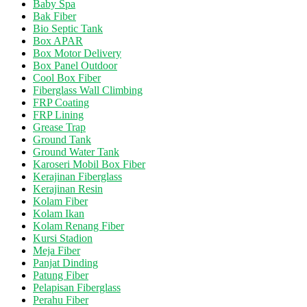
Baby Spa
Bak Fiber
Bio Septic Tank
Box APAR
Box Motor Delivery
Box Panel Outdoor
Cool Box Fiber
Fiberglass Wall Climbing
FRP Coating
FRP Lining
Grease Trap
Ground Tank
Ground Water Tank
Karoseri Mobil Box Fiber
Kerajinan Fiberglass
Kerajinan Resin
Kolam Fiber
Kolam Ikan
Kolam Renang Fiber
Kursi Stadion
Meja Fiber
Panjat Dinding
Patung Fiber
Pelapisan Fiberglass
Perahu Fiber