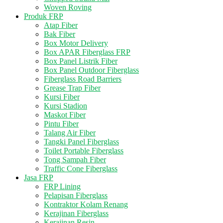
Woven Roving
Produk FRP
Atap Fiber
Bak Fiber
Box Motor Delivery
Box APAR Fiberglass FRP
Box Panel Listrik Fiber
Box Panel Outdoor Fiberglass
Fiberglass Road Barriers
Grease Trap Fiber
Kursi Fiber
Kursi Stadion
Maskot Fiber
Pintu Fiber
Talang Air Fiber
Tangki Panel Fiberglass
Toilet Portable Fiberglass
Tong Sampah Fiber
Traffic Cone Fiberglass
Jasa FRP
FRP Lining
Pelapisan Fiberglass
Kontraktor Kolam Renang
Kerajinan Fiberglass
Kerajinan Resin