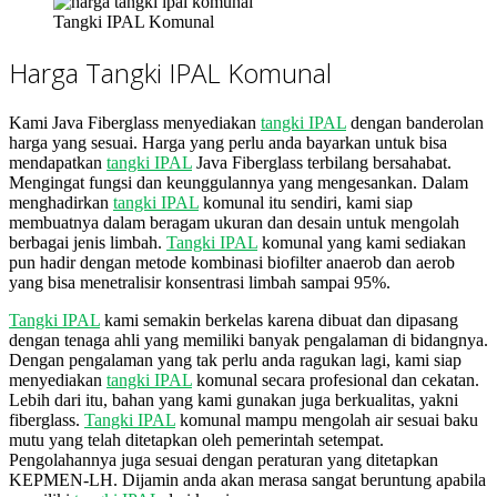
Tangki IPAL Komunal
Harga Tangki IPAL Komunal
Kami Java Fiberglass menyediakan
tangki IPAL
dengan banderolan
harga yang sesuai. Harga yang perlu anda bayarkan untuk bisa
mendapatkan
tangki IPAL
Java Fiberglass terbilang bersahabat.
Mengingat fungsi dan keunggulannya yang mengesankan. Dalam
menghadirkan
tangki IPAL
komunal itu sendiri, kami siap
membuatnya dalam beragam ukuran dan desain untuk mengolah
berbagai jenis limbah.
Tangki IPAL
komunal yang kami sediakan
pun hadir dengan metode kombinasi biofilter anaerob dan aerob
yang bisa menetralisir konsentrasi limbah sampai 95%.
Tangki IPAL
kami semakin berkelas karena dibuat dan dipasang
dengan tenaga ahli yang memiliki banyak pengalaman di bidangnya.
Dengan pengalaman yang tak perlu anda ragukan lagi, kami siap
menyediakan
tangki IPAL
komunal secara profesional dan cekatan.
Lebih dari itu, bahan yang kami gunakan juga berkualitas, yakni
fiberglass.
Tangki IPAL
komunal mampu mengolah air sesuai baku
mutu yang telah ditetapkan oleh pemerintah setempat.
Pengolahannya juga sesuai dengan peraturan yang ditetapkan
KEPMEN-LH. Dijamin anda akan merasa sangat beruntung apabila