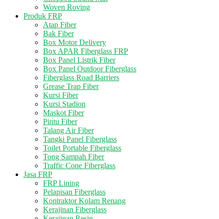
Woven Roving
Produk FRP
Atap Fiber
Bak Fiber
Box Motor Delivery
Box APAR Fiberglass FRP
Box Panel Listrik Fiber
Box Panel Outdoor Fiberglass
Fiberglass Road Barriers
Grease Trap Fiber
Kursi Fiber
Kursi Stadion
Maskot Fiber
Pintu Fiber
Talang Air Fiber
Tangki Panel Fiberglass
Toilet Portable Fiberglass
Tong Sampah Fiber
Traffic Cone Fiberglass
Jasa FRP
FRP Lining
Pelapisan Fiberglass
Kontraktor Kolam Renang
Kerajinan Fiberglass
Kerajinan Resin