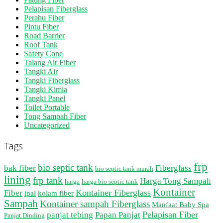
Pelapisan Fiberglass
Perahu Fiber
Pintu Fiber
Road Barrier
Roof Tank
Safety Cone
Talang Air Fiber
Tangki Air
Tangki Fiberglass
Tangki Kimia
Tangki Panel
Toilet Portable
Tong Sampah Fiber
Uncategorized
Tags
frp
bio septic tank
bak fiber
Fiberglass
bio septic tank murah
lining
frp tank
Harga Tong Sampah
harga
harga bio septic tank
Kontainer
Kontainer Fiberglass
Fiber
ipal
kolam fiber
Sampah
Kontainer sampah Fiberglass
Manfaat Baby Spa
Pelapisan Fiber
panjat tebing
Papan Panjat
Panjat Dinding