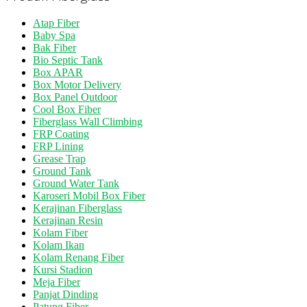
Atap Fiber
Baby Spa
Bak Fiber
Bio Septic Tank
Box APAR
Box Motor Delivery
Box Panel Outdoor
Cool Box Fiber
Fiberglass Wall Climbing
FRP Coating
FRP Lining
Grease Trap
Ground Tank
Ground Water Tank
Karoseri Mobil Box Fiber
Kerajinan Fiberglass
Kerajinan Resin
Kolam Fiber
Kolam Ikan
Kolam Renang Fiber
Kursi Stadion
Meja Fiber
Panjat Dinding
Patung Fiber