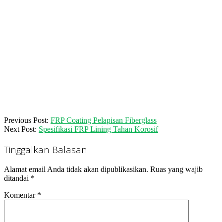
2018-
Previous Post:
FRP Coating Pelapisan Fiberglass
02-
Next Post:
Spesifikasi FRP Lining Tahan Korosif
16
Tinggalkan Balasan
Alamat email Anda tidak akan dipublikasikan.
Ruas yang wajib
ditandai
*
Komentar
*