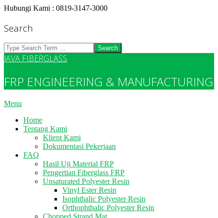
Skip
Hubungi Kami : 0819-3147-3000
to
content
Search
Search
JAVA FIBERGLASS
FRP ENGINEERING & MANUFACTURING
Primary
Menu
Navigation
Home
Menu
Tentang Kami
Klient Kami
Dokumentasi Pekerjaan
FAQ
Hasil Uji Material FRP
Pengertian Fiberglass FRP
Unsaturated Polyester Resin
Vinyl Ester Resin
Isophthalic Polyester Resin
Orthophthalic Polyester Resin
Chopped Strand Mat