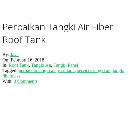
Perbaikan Tangki Air Fiber
Roof Tank
By:
Java
On:
Februari 16, 2018
In:
Roof Tank
,
Tangki Air
,
Tangki Panel
Tagged:
perbaikan tangki air
,
roof tank
,
services tangki air
,
tangki
fiberglass
With:
0 Comments