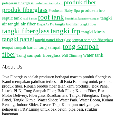
produk fiber
pelapisan fiberglass
perbaikan tangki air
produk fiberglass
produsen bio
Produsen Baby Spa
roof tank
tangki
septic tank
road barrier
Spesifikasi kontainer sampah
air
tangki air fiber
tangki biofilter
tangki fiber
Tangki Air Frp
tangki frp
tangki fiberglass
tangki kimia
tangki panel
tangki panel fiberglass
tempat sampah fiberglass
tong sampah
tong sampah
tempat sampah kartun
fiber
water tank
Tong sampah fiberglass
Wall Climbing
About Us
Java Fiberglass adalah produsen berbagai macam produk fiberglass.
Kami merupakan pabrikan terbesar di Kota Bandung untuk produk-
produk fiber. Ribuan produk fiber telah kami produksi. Box Panel
Listrik PLN, Tong Sampah Fiber, Bak Fiber, Kolam Fiber, Box
Motor Delivery, Fiberglass Roadbarriers, Tangki Fiberglass, Tangki
Panel, Tangki Kimia, Water Slider, Water Park, Water Boom, Kolam
Renang, Indoor Slider, Grease Trap. Kami pun melayani jasa
pelapisan / FRP Lining untuk bak beton, pipa besi, struktur
bangunan.