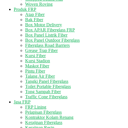
Woven Roving
Produk FRP
Atap Fiber
Bak Fiber
Box Motor Delivery
Box APAR Fiberglass FRP
Box Panel Listrik Fiber
Box Panel Outdoor Fiberglass
Fiberglass Road Barriers
Grease Trap Fiber
Kursi Fiber
Kursi Stadion
Maskot Fiber
Pintu Fiber
Talang Air Fiber
Tangki Panel Fiberglass
Toilet Portable Fiberglass
Tong Sampah Fiber
Traffic Cone Fiberglass
Jasa FRP
FRP Lining
Pelapisan Fiberglass
Kontraktor Kolam Renang
Kerajinan Fiberglass
Kerajinan Resin