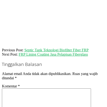
2017-
Previous Post:
Septic Tank Teknologi Biofilter Fiber FRP
08-
Next Post:
FRP Lining Coating Jasa Pelapisan Fiberglass
18
Tinggalkan Balasan
Alamat email Anda tidak akan dipublikasikan.
Ruas yang wajib
ditandai
*
Komentar
*