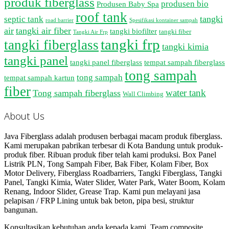
produk fiberglass
produsen bio
Produsen Baby Spa
roof tank
tangki
septic tank
road barrier
Spesifikasi kontainer sampah
air
tangki air fiber
tangki biofilter
tangki fiber
Tangki Air Frp
tangki frp
tangki fiberglass
tangki kimia
tangki panel
tangki panel fiberglass
tempat sampah fiberglass
tong sampah
tong sampah
tempat sampah kartun
fiber
water tank
Tong sampah fiberglass
Wall Climbing
About Us
Java Fiberglass adalah produsen berbagai macam produk fiberglass.
Kami merupakan pabrikan terbesar di Kota Bandung untuk produk-
produk fiber. Ribuan produk fiber telah kami produksi. Box Panel
Listrik PLN, Tong Sampah Fiber, Bak Fiber, Kolam Fiber, Box
Motor Delivery, Fiberglass Roadbarriers, Tangki Fiberglass, Tangki
Panel, Tangki Kimia, Water Slider, Water Park, Water Boom, Kolam
Renang, Indoor Slider, Grease Trap. Kami pun melayani jasa
pelapisan / FRP Lining untuk bak beton, pipa besi, struktur
bangunan.
Konsultasikan kebutuhan anda kepada kami. Team composite