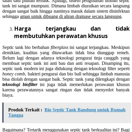
salah satu pilihan terbaik. Apalagi, sistem pengolahan limbah septic
tank ini sangat mumpuni. Dimana limbah diuraikan secara langsung
dengan sangat baik hingga nantinya masuk dalam sistem disinfektan
sehingga
aman untuk dibuang di aliran drainase secara langsung
.
Harga terjangkau dan tidak
membutuhkan perawatan khusus
Septic tank bio berbahan
fiberglass
ini sangat terjangkau. Meskipun
demikian, kualitas yang ditawarkan tidak bisa dianggap remeh.
Belum lagi dengan adanya teknologi pengurai tinja canggih yang
membuat septic tank ini anti bau dan anti resapan. Disamping itu,
septic tank modern ini juga didukung dengan teknologi filter seperti
honey comb
, bakteri pengurai dan bio ball sehingga limbah manusia
bisa diolah dengan sangat baik. Septic tank yang dilengkapi dengan
teknologi biofilter
ini juga tidak memerlukan perawatan khusus
karena perawatannya sangat ringan dan tidak menyedot banyak
biaya.
Produk Terkait :
Bio Septic Tank Bandung untuk Rumah
Tangga
Bagaimana? Tertarik menggunakan septic tank berkualitas ini? Bagi