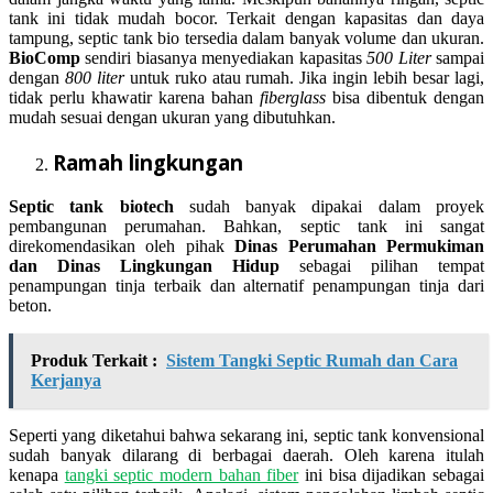
tank ini tidak mudah bocor. Terkait dengan kapasitas dan daya
tampung, septic tank bio tersedia dalam banyak volume dan ukuran.
BioComp
sendiri biasanya menyediakan kapasitas
500 Liter
sampai
dengan
800 liter
untuk ruko atau rumah. Jika ingin lebih besar lagi,
tidak perlu khawatir karena bahan
fiberglass
bisa dibentuk dengan
mudah sesuai dengan ukuran yang dibutuhkan.
Ramah lingkungan
Septic tank biotech
sudah banyak dipakai dalam proyek
pembangunan perumahan. Bahkan, septic tank ini sangat
direkomendasikan oleh pihak
Dinas Perumahan Permukiman
dan Dinas Lingkungan Hidup
sebagai pilihan tempat
penampungan tinja terbaik dan alternatif penampungan tinja dari
beton.
Produk Terkait :
Sistem Tangki Septic Rumah dan Cara
Kerjanya
Seperti yang diketahui bahwa sekarang ini, septic tank konvensional
sudah banyak dilarang di berbagai daerah. Oleh karena itulah
kenapa
tangki septic modern bahan fiber
ini bisa dijadikan sebagai