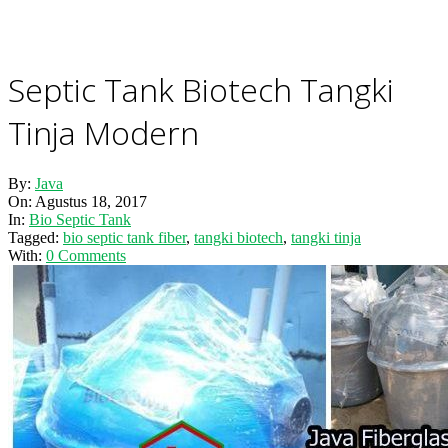
Septic Tank Biotech Tangki
Tinja Modern
By:
Java
On:
Agustus 18, 2017
In:
Bio Septic Tank
Tagged:
bio septic tank fiber
,
tangki biotech
,
tangki tinja
With:
0 Comments