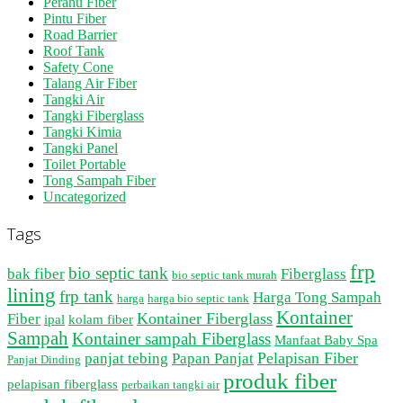
Perahu Fiber
Pintu Fiber
Road Barrier
Roof Tank
Safety Cone
Talang Air Fiber
Tangki Air
Tangki Fiberglass
Tangki Kimia
Tangki Panel
Toilet Portable
Tong Sampah Fiber
Uncategorized
Tags
frp
bio septic tank
bak fiber
Fiberglass
bio septic tank murah
lining
frp tank
Harga Tong Sampah
harga
harga bio septic tank
Kontainer
Kontainer Fiberglass
Fiber
ipal
kolam fiber
Sampah
Kontainer sampah Fiberglass
Manfaat Baby Spa
Pelapisan Fiber
panjat tebing
Papan Panjat
Panjat Dinding
produk fiber
pelapisan fiberglass
perbaikan tangki air