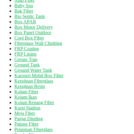
Atap Fiber
Baby Spa
Bak Fiber
Bio Septic Tank
Box APAR
Box Motor Delivery
Box Panel Outdoor
Cool Box Fiber
Fiberglass Wall Climbing
FRP Coating
FRP Lining
Grease Trap
Ground Tank
Ground Water Tank
Karoseri Mobil Box Fiber
Kerajinan Fiberglass
Kerajinan Resin
Kolam Fiber
Kolam Ikan
Kolam Renang Fiber
Kursi Stadion
Meja Fiber
Panjat Dinding
Patung Fiber
Pelapisan Fiberglass