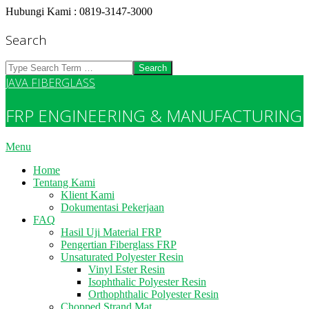
Skip
Hubungi Kami : 0819-3147-3000
to
content
Search
Search
JAVA FIBERGLASS
FRP ENGINEERING & MANUFACTURING
Primary
Menu
Navigation
Home
Menu
Tentang Kami
Klient Kami
Dokumentasi Pekerjaan
FAQ
Hasil Uji Material FRP
Pengertian Fiberglass FRP
Unsaturated Polyester Resin
Vinyl Ester Resin
Isophthalic Polyester Resin
Orthophthalic Polyester Resin
Chopped Strand Mat