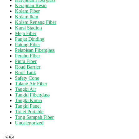
Kerajinan Resin
Kolam Fiber
Kolam Ikan
Kolam Renang Fiber
Kursi Stadion
Meja Fiber
Panjat Dinding
Patung Fiber
Pelapisan Fiberglass
Perahu Fiber
Pintu Fiber
Road Barrier
Roof Tank
Safety Cone
Talang Air Fiber
Tangki Air
Tangki Fiberglass
Tangki Kimia
Tangki Panel
Toilet Portable
Tong Sampah Fiber
Uncategorized
Tags