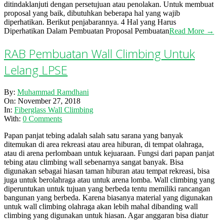
ditindaklanjuti dengan persetujuan atau penolakan. Untuk membuat
proposal yang baik, dibutuhkan beberapa hal yang wajib
diperhatikan. Berikut penjabarannya. 4 Hal yang Harus
Diperhatikan Dalam Pembuatan Proposal Pembuatan
Read More →
RAB Pembuatan Wall Climbing Untuk
Lelang LPSE
2018-
By:
Muhammad Ramdhani
11-
On:
November 27, 2018
27
In:
Fiberglass Wall Climbing
With:
0 Comments
Papan panjat tebing adalah salah satu sarana yang banyak
ditemukan di area rekreasi atau area hiburan, di tempat olahraga,
atau di arena perlombaan untuk kejuaraan. Fungsi dari papan panjat
tebing atau climbing wall sebenarnya sangat banyak. Bisa
digunakan sebagai hiasan taman hiburan atau tempat rekreasi, bisa
juga untuk berolahraga atau untuk arena lomba. Wall climbing yang
diperuntukan untuk tujuan yang berbeda tentu memiliki rancangan
bangunan yang berbeda. Karena biasanya material yang digunakan
untuk wall climbing olahraga akan lebih mahal dibanding wall
climbing yang digunakan untuk hiasan. Agar anggaran bisa diatur