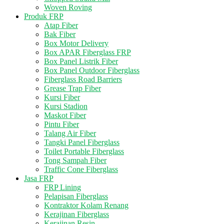
Woven Roving
Produk FRP
Atap Fiber
Bak Fiber
Box Motor Delivery
Box APAR Fiberglass FRP
Box Panel Listrik Fiber
Box Panel Outdoor Fiberglass
Fiberglass Road Barriers
Grease Trap Fiber
Kursi Fiber
Kursi Stadion
Maskot Fiber
Pintu Fiber
Talang Air Fiber
Tangki Panel Fiberglass
Toilet Portable Fiberglass
Tong Sampah Fiber
Traffic Cone Fiberglass
Jasa FRP
FRP Lining
Pelapisan Fiberglass
Kontraktor Kolam Renang
Kerajinan Fiberglass
Kerajinan Resin