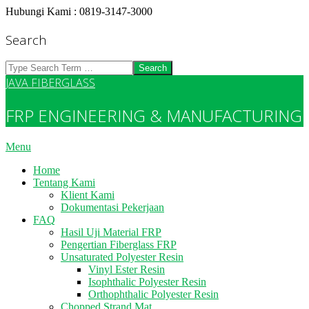
Skip
Hubungi Kami : 0819-3147-3000
to
content
Search
Search
JAVA FIBERGLASS
FRP ENGINEERING & MANUFACTURING
Primary
Menu
Navigation
Home
Menu
Tentang Kami
Klient Kami
Dokumentasi Pekerjaan
FAQ
Hasil Uji Material FRP
Pengertian Fiberglass FRP
Unsaturated Polyester Resin
Vinyl Ester Resin
Isophthalic Polyester Resin
Orthophthalic Polyester Resin
Chopped Strand Mat