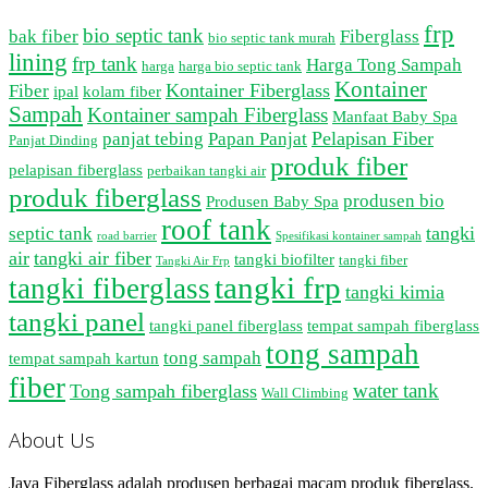
frp
bio septic tank
bak fiber
Fiberglass
bio septic tank murah
lining
frp tank
Harga Tong Sampah
harga
harga bio septic tank
Kontainer
Kontainer Fiberglass
Fiber
ipal
kolam fiber
Sampah
Kontainer sampah Fiberglass
Manfaat Baby Spa
Pelapisan Fiber
panjat tebing
Papan Panjat
Panjat Dinding
produk fiber
pelapisan fiberglass
perbaikan tangki air
produk fiberglass
produsen bio
Produsen Baby Spa
roof tank
tangki
septic tank
road barrier
Spesifikasi kontainer sampah
air
tangki air fiber
tangki biofilter
tangki fiber
Tangki Air Frp
tangki frp
tangki fiberglass
tangki kimia
tangki panel
tangki panel fiberglass
tempat sampah fiberglass
tong sampah
tong sampah
tempat sampah kartun
fiber
water tank
Tong sampah fiberglass
Wall Climbing
About Us
Java Fiberglass adalah produsen berbagai macam produk fiberglass.