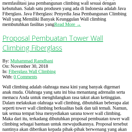
memfasilitasi jasa pembangunan climbing wall sesuai dengan
kebutuhan. Salah satu produsen yang ada di Indonesia adalah Java
Fiberglass. Java Fiberglass: Penyedia Jasa Pembangunan Climbing
Wall yang Memiliki Banyak Keunggulan Wall climbing
membutuhkan fasilitas yang
Read More →
Proposal Pembuatan Tower Wall
Climbing Fiberglass
2018-
By:
Muhammad Ramdhani
11-
On:
November 30, 2018
30
In:
Fiberglass Wall Climbing
With:
0 Comments
Wall climbing adalah olahraga masa kini yang banyak digemari
anak muda. Olahraga yang satu ini bisa menantang adrenalin serta
memacu Anda untuk menghilangkan rasa takut akan ketinggian.
Dalam melakukan olahraga wall climbing, dibutuhkan beberapa alat
seperti tower wall climbing berkualitas baik dan tali temali. Namun,
tak semua tempat bisa menyediakan sarana tower wall climbing.
Maka dari itu, terkadang dibutuhkan proposal pembuatan tower wall
climbing sebagai bantuan untuk mewujudkannya. Proposal tersebut
nantinya akan diberikan kepada pihak-pihak berwenang yang akan