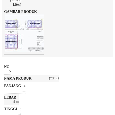
(32.000
Liter)
5
JTF-48
4
m
4 m
3
m