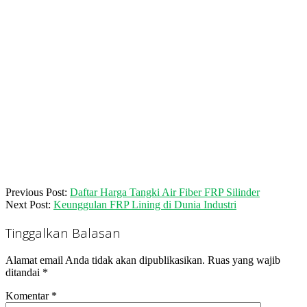
2018-
Previous Post:
Daftar Harga Tangki Air Fiber FRP Silinder
02-
Next Post:
Keunggulan FRP Lining di Dunia Industri
12
Tinggalkan Balasan
Alamat email Anda tidak akan dipublikasikan.
Ruas yang wajib
ditandai
*
Komentar
*