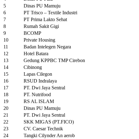
5
Dinas PU Mamuju
6
PT Trisco – Textile Industri
7
PT Prima Lakto Sehat
8
Rumah Sakit Gigi
9
BCOMP
10
Private Housing
11
Badan Intelegen Negara
12
Hotel Batara
13
Gedung KPPBC TMP Cirebon
14
Cibinong
15
Lapas Cilegon
16
RSUD Indralaya
17
PT. Dwi Jaya Sentral
18
PT. Nutrifood
19
RS AL ISLAM
20
Dinas PU Mamuju
21
PT. Dwi Jaya Sentral
22
SKK MIGAS (PT.FICO)
23
CV. Caesar Technik
24
Tangki Cilynder An aerob