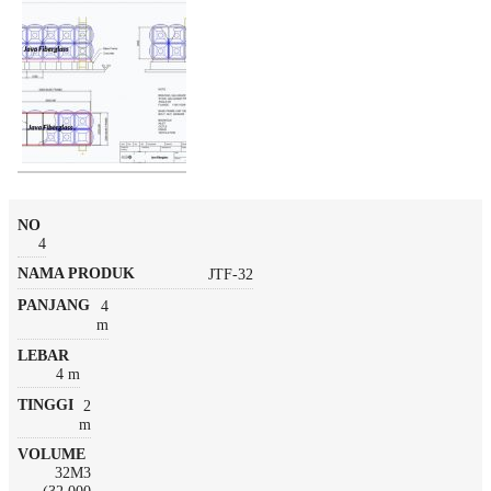
4
JTF-32
4
m
4 m
2
m
32M3