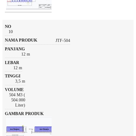
10
JTF-504
12 m
12 m
3,5 m
504 M3 (
504.000
Liter)