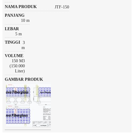
JTF-150
10 m
5 m
3
m
150 M3
(150.000
Liter)