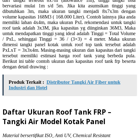
dari tangki tersebut 8x7m (allowance 1m), tinggi tangki bisa
bervariasi mulai 1m s/d 5m. Jika kita asumsikan tinggi yang
dibutuhkan 3m, maka ukuran tangki menjadi 8x7x3m dengan
volume kapasitas 168M3 ( 168.000 Liter). Contoh lainnya jika anda
memiliki lahan 4x4m, maka ukuran PxL rekomendasi untuk tangki
roof tank adalah 3x3M, jika kapasitas yg diinginkan 36M3, Maka
untuk mendapatkan tinggi yang ideal adalah Tinggi = Total Volume
/ PxL, sehinggai Tinggi = 36 / (3×3) = 4 meter. Maka ukuran
dimensi tangki panel kotak untuk roof top tank tersebut adalah
PxLxT = 3x3x4m. Masing-masing ukuran dan kapasitas dari tangki
tersebut memiliki estimasi harga roof tank yang berbeda pula.
Berikut ini table contoh ukuran dan kapasitas roof tank frp beserta
dengan detail drawing :
Produk Terkait :
Distributor Tangki Air Fiber untuk
Industri dan Hotel
Daftar Ukuran Roof Tank FRP –
Tangki Air Model Kotak Panel
Material bersertifikat ISO, Anti UV, Chemical Resistant