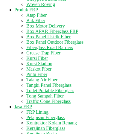
Woven Roving
Produk FRP
Atap Fiber
Bak Fiber
Box Motor Delivery
Box APAR Fiberglass FRP
Box Panel Listrik Fiber
Box Panel Outdoor Fiberglass
Fiberglass Road Barriers
Grease Trap Fiber
Kursi Fiber
Kursi Stadion
Maskot Fiber
Pintu Fiber
Talang Air Fiber
Tangki Panel Fiberglass
Toilet Portable Fiberglass
Tong Sampah Fiber
Traffic Cone Fiberglass
Jasa FRP
FRP Lining
Pelapisan Fiberglass
Kontraktor Kolam Renang
Kerajinan Fiberglass
Kerajinan Resin