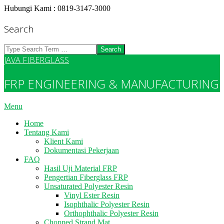
Skip
Hubungi Kami : 0819-3147-3000
to
content
Search
Search
JAVA FIBERGLASS
FRP ENGINEERING & MANUFACTURING
Primary
Menu
Navigation
Home
Menu
Tentang Kami
Klient Kami
Dokumentasi Pekerjaan
FAQ
Hasil Uji Material FRP
Pengertian Fiberglass FRP
Unsaturated Polyester Resin
Vinyl Ester Resin
Isophthalic Polyester Resin
Orthophthalic Polyester Resin
Chopped Strand Mat