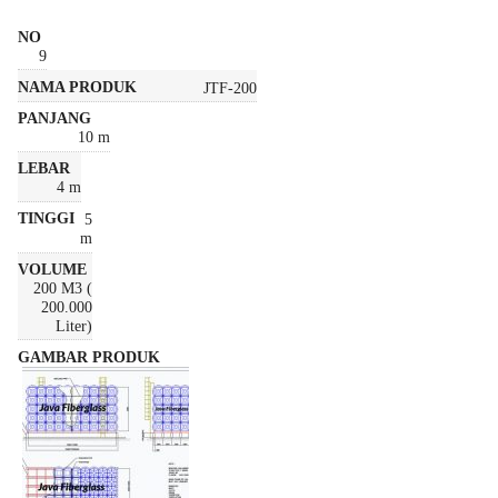
9
JTF-200
10 m
4 m
5
m
200 M3 (
200.000
Liter)