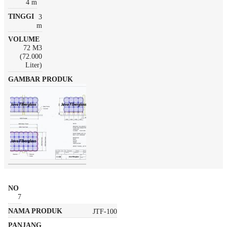
4 m
3
m
72 M3
(72.000
Liter)
7
JTF-100