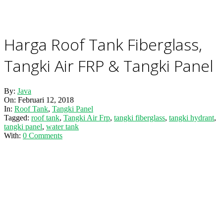
Harga Roof Tank Fiberglass,
Tangki Air FRP & Tangki Panel
By:
Java
On:
Februari 12, 2018
In:
Roof Tank
,
Tangki Panel
Tagged:
roof tank
,
Tangki Air Frp
,
tangki fiberglass
,
tangki hydrant
,
tangki panel
,
water tank
With:
0 Comments