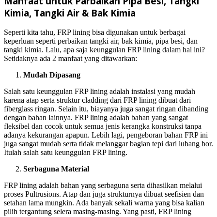
Manfaat untuk Parbaikan Pipa Besi, Tangki
Kimia, Tangki Air & Bak Kimia
Seperti kita tahu, FRP lining bisa digunakan untuk berbagai
keperluan seperti perbaikan tangki air, bak kimia, pipa besi, dan
tangki kimia. Lalu, apa saja keunggulan FRP lining dalam hal ini?
Setidaknya ada 2 manfaat yang ditawarkan:
Mudah Dipasang
Salah satu keunggulan FRP lining adalah instalasi yang mudah
karena atap serta struktur cladding dari FRP lining dibuat dari
fiberglass ringan. Selain itu, biayanya juga sangat ringan dibanding
dengan bahan lainnya. FRP lining adalah bahan yang sangat
fleksibel dan cocok untuk semua jenis kerangka konstruksi tanpa
adanya kekurangan apapun. Lebih lagi, pengeboran bahan FRP ini
juga sangat mudah serta tidak melanggar bagian tepi dari lubang bor.
Itulah salah satu keunggulan FRP lining.
Serbaguna Material
FRP lining adalah bahan yang serbaguna serta dihasilkan melalui
proses Pultrusions. Atap dan juga strukturnya dibuat seefisien dan
setahan lama mungkin. Ada banyak sekali warna yang bisa kalian
pilih tergantung selera masing-masing. Yang pasti, FRP lining