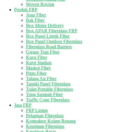
Woven Roving
Produk FRP
Atap Fiber
Bak Fiber
Box Motor Delivery
Box APAR Fiberglass FRP
Box Panel Listrik Fiber
Box Panel Outdoor Fiberglass
Fiberglass Road Barriers
Grease Trap Fiber
Kursi Fiber
Kursi Stadion
Maskot Fiber
Pintu Fiber
Talang Air Fiber
Tangki Panel Fiberglass
Toilet Portable Fiberglass
Tong Sampah Fiber
Traffic Cone Fiberglass
Jasa FRP
FRP Lining
Pelapisan Fiberglass
Kontraktor Kolam Renang
Kerajinan Fiberglass
Kerajinan Resin