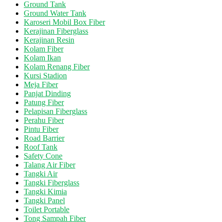
Ground Tank
Ground Water Tank
Karoseri Mobil Box Fiber
Kerajinan Fiberglass
Kerajinan Resin
Kolam Fiber
Kolam Ikan
Kolam Renang Fiber
Kursi Stadion
Meja Fiber
Panjat Dinding
Patung Fiber
Pelapisan Fiberglass
Perahu Fiber
Pintu Fiber
Road Barrier
Roof Tank
Safety Cone
Talang Air Fiber
Tangki Air
Tangki Fiberglass
Tangki Kimia
Tangki Panel
Toilet Portable
Tong Sampah Fiber