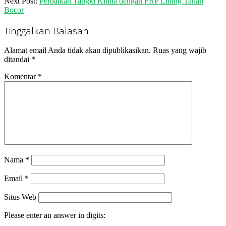
14
Next Post:
Perbaikan Tangki Kimia dengan FRP Lining Tahan
Bocor
Tinggalkan Balasan
Alamat email Anda tidak akan dipublikasikan.
Ruas yang wajib
ditandai
*
Komentar
*
Nama
*
Email
*
Situs Web
Please enter an answer in digits: