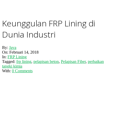
Keunggulan FRP Lining di
Dunia Industri
By:
Java
On:
Februari 14, 2018
In:
FRP Lining
Tagged:
frp lining
,
pelapisan beton
,
Pelapisan Fiber
,
perbaikan
tangki kimia
With:
0 Comments