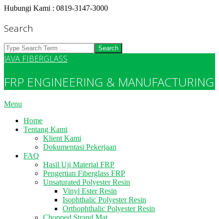
Skip
Hubungi Kami : 0819-3147-3000
to
content
Search
Search
JAVA FIBERGLASS
FRP ENGINEERING & MANUFACTURING
Primary
Menu
Navigation
Home
Menu
Tentang Kami
Klient Kami
Dokumentasi Pekerjaan
FAQ
Hasil Uji Material FRP
Pengertian Fiberglass FRP
Unsaturated Polyester Resin
Vinyl Ester Resin
Isophthalic Polyester Resin
Orthophthalic Polyester Resin
Chopped Strand Mat