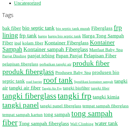
Uncategorized
Tags
frp
bio septic tank
bak fiber
Fiberglass
bio septic tank murah
lining
frp tank
Harga Tong Sampah
harga
harga bio septic tank
Kontainer
Kontainer Fiberglass
Fiber
ipal
kolam fiber
Sampah
Kontainer sampah Fiberglass
Manfaat Baby Spa
Pelapisan Fiber
panjat tebing
Papan Panjat
Panjat Dinding
produk fiber
pelapisan fiberglass
perbaikan tangki air
produk fiberglass
produsen bio
Produsen Baby Spa
roof tank
tangki
septic tank
road barrier
Spesifikasi kontainer sampah
air
tangki air fiber
tangki biofilter
tangki fiber
Tangki Air Frp
tangki frp
tangki fiberglass
tangki kimia
tangki panel
tangki panel fiberglass
tempat sampah fiberglass
tong sampah
tong sampah
tempat sampah kartun
fiber
water tank
Tong sampah fiberglass
Wall Climbing