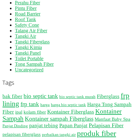
Perahu Fiber
Pintu Fiber
Road Barrier
Roof Tank
Safety Cone
Talang Air Fiber
Tangki Air
Tangki Fiberglass
Tangki Kimia
Tangki Panel
Toilet Portable
Tong Sampah Fiber
Uncategorized
Tags
frp
bio septic tank
bak fiber
Fiberglass
bio septic tank murah
lining
frp tank
Harga Tong Sampah
harga
harga bio septic tank
Kontainer
Kontainer Fiberglass
Fiber
ipal
kolam fiber
Sampah
Kontainer sampah Fiberglass
Manfaat Baby Spa
Pelapisan Fiber
panjat tebing
Papan Panjat
Panjat Dinding
produk fiber
pelapisan fiberglass
perbaikan tangki air