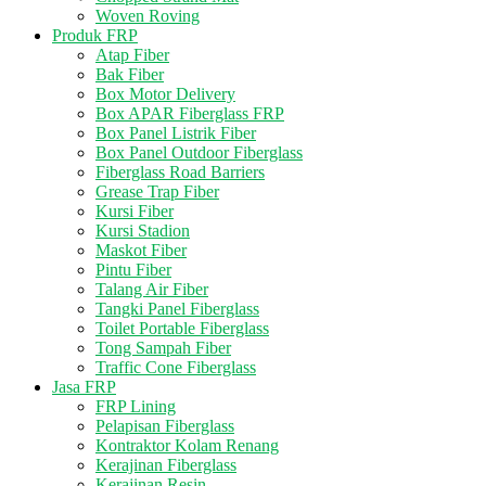
Woven Roving
Produk FRP
Atap Fiber
Bak Fiber
Box Motor Delivery
Box APAR Fiberglass FRP
Box Panel Listrik Fiber
Box Panel Outdoor Fiberglass
Fiberglass Road Barriers
Grease Trap Fiber
Kursi Fiber
Kursi Stadion
Maskot Fiber
Pintu Fiber
Talang Air Fiber
Tangki Panel Fiberglass
Toilet Portable Fiberglass
Tong Sampah Fiber
Traffic Cone Fiberglass
Jasa FRP
FRP Lining
Pelapisan Fiberglass
Kontraktor Kolam Renang
Kerajinan Fiberglass
Kerajinan Resin