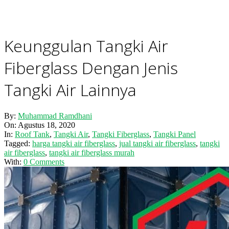
Keunggulan Tangki Air
Fiberglass Dengan Jenis
Tangki Air Lainnya
By:
Muhammad Ramdhani
On:
Agustus 18, 2020
In:
Roof Tank
,
Tangki Air
,
Tangki Fiberglass
,
Tangki Panel
Tagged:
harga tangki air fiberglass
,
jual tangki air fiberglass
,
tangki
air fiberglass
,
tangki air fiberglass murah
With:
0 Comments