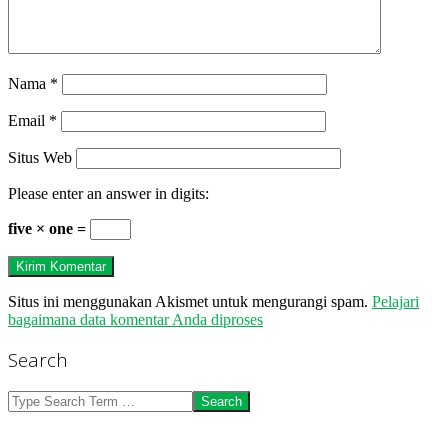
Nama
*
Email
*
Situs Web
Please enter an answer in digits:
five × one =
Situs ini menggunakan Akismet untuk mengurangi spam.
Pelajari
bagaimana data komentar Anda diproses
Search
Search