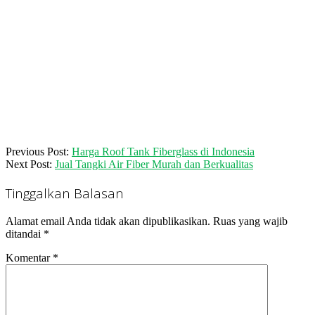
2020-
Previous Post:
Harga Roof Tank Fiberglass di Indonesia
08-
Next Post:
Jual Tangki Air Fiber Murah dan Berkualitas
18
Tinggalkan Balasan
Alamat email Anda tidak akan dipublikasikan.
Ruas yang wajib
ditandai
*
Komentar
*