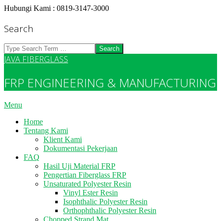
Skip
Hubungi Kami : 0819-3147-3000
to
content
Search
Search
JAVA FIBERGLASS
FRP ENGINEERING & MANUFACTURING
Primary
Menu
Navigation
Home
Menu
Tentang Kami
Klient Kami
Dokumentasi Pekerjaan
FAQ
Hasil Uji Material FRP
Pengertian Fiberglass FRP
Unsaturated Polyester Resin
Vinyl Ester Resin
Isophthalic Polyester Resin
Orthophthalic Polyester Resin
Chopped Strand Mat