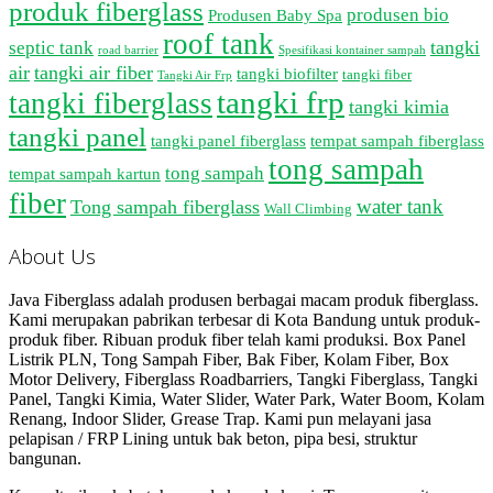
produk fiberglass
produsen bio
Produsen Baby Spa
roof tank
tangki
septic tank
road barrier
Spesifikasi kontainer sampah
air
tangki air fiber
tangki biofilter
tangki fiber
Tangki Air Frp
tangki frp
tangki fiberglass
tangki kimia
tangki panel
tangki panel fiberglass
tempat sampah fiberglass
tong sampah
tong sampah
tempat sampah kartun
fiber
water tank
Tong sampah fiberglass
Wall Climbing
About Us
Java Fiberglass adalah produsen berbagai macam produk fiberglass.
Kami merupakan pabrikan terbesar di Kota Bandung untuk produk-
produk fiber. Ribuan produk fiber telah kami produksi. Box Panel
Listrik PLN, Tong Sampah Fiber, Bak Fiber, Kolam Fiber, Box
Motor Delivery, Fiberglass Roadbarriers, Tangki Fiberglass, Tangki
Panel, Tangki Kimia, Water Slider, Water Park, Water Boom, Kolam
Renang, Indoor Slider, Grease Trap. Kami pun melayani jasa
pelapisan / FRP Lining untuk bak beton, pipa besi, struktur
bangunan.