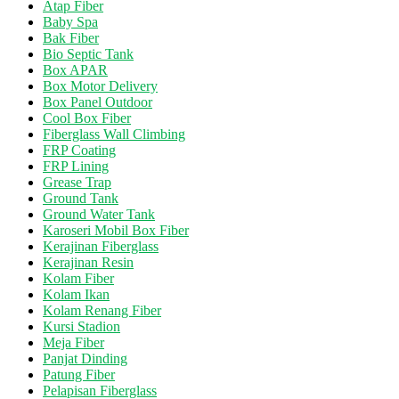
Atap Fiber
Baby Spa
Bak Fiber
Bio Septic Tank
Box APAR
Box Motor Delivery
Box Panel Outdoor
Cool Box Fiber
Fiberglass Wall Climbing
FRP Coating
FRP Lining
Grease Trap
Ground Tank
Ground Water Tank
Karoseri Mobil Box Fiber
Kerajinan Fiberglass
Kerajinan Resin
Kolam Fiber
Kolam Ikan
Kolam Renang Fiber
Kursi Stadion
Meja Fiber
Panjat Dinding
Patung Fiber
Pelapisan Fiberglass