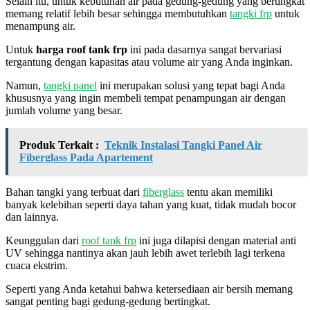
Selain itu, untuk kebutuhan air pada gedung-gedung yang bertingkat
memang relatif lebih besar sehingga membutuhkan
tangki frp
untuk
menampung air.
Untuk
harga roof tank frp
ini pada dasarnya sangat bervariasi
tergantung dengan kapasitas atau volume air yang Anda inginkan.
Namun,
tangki panel
ini merupakan solusi yang tepat bagi Anda
khususnya yang ingin membeli tempat penampungan air dengan
jumlah volume yang besar.
Produk Terkait :
Teknik Instalasi Tangki Panel Air
Fiberglass Pada Apartement
Bahan tangki yang terbuat dari
fiberglass
tentu akan memiliki
banyak kelebihan seperti daya tahan yang kuat, tidak mudah bocor
dan lainnya.
Keunggulan dari
roof tank frp
ini juga dilapisi dengan material anti
UV sehingga nantinya akan jauh lebih awet terlebih lagi terkena
cuaca ekstrim.
Seperti yang Anda ketahui bahwa ketersediaan air bersih memang
sangat penting bagi gedung-gedung bertingkat.