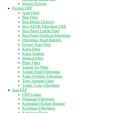
Woven Roving
Produk FRP
Atap Fiber
Bak Fiber
Box Motor Delivery
Box APAR Fiberglass FRP
Box Panel Listrik Fiber
Box Panel Outdoor Fiberglass
Fiberglass Road Barriers
Grease Trap Fiber
Kursi Fiber
Kursi Stadion
Maskot Fiber
Pintu Fiber
Talang Air Fiber
Tangki Panel Fiberglass
Toilet Portable Fiberglass
Tong Sampah Fiber
Traffic Cone Fiberglass
Jasa FRP
FRP Lining
Pelapisan Fiberglass
Kontraktor Kolam Renang
Kerajinan Fiberglass
Kerajinan Resin