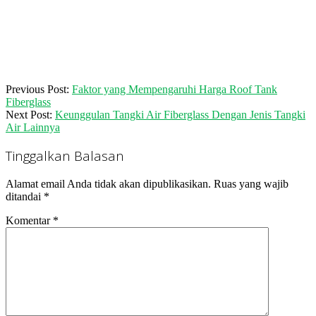
2020-
Previous Post:
Faktor yang Mempengaruhi Harga Roof Tank
08-
Fiberglass
15
Next Post:
Keunggulan Tangki Air Fiberglass Dengan Jenis Tangki
Air Lainnya
Tinggalkan Balasan
Alamat email Anda tidak akan dipublikasikan.
Ruas yang wajib
ditandai
*
Komentar
*