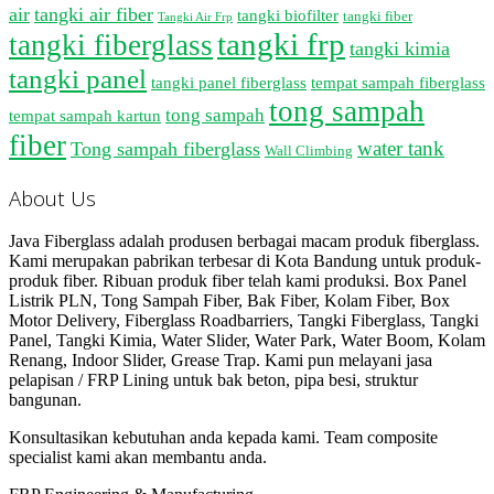
air
tangki air fiber
tangki biofilter
tangki fiber
Tangki Air Frp
tangki frp
tangki fiberglass
tangki kimia
tangki panel
tangki panel fiberglass
tempat sampah fiberglass
tong sampah
tong sampah
tempat sampah kartun
fiber
water tank
Tong sampah fiberglass
Wall Climbing
About Us
Java Fiberglass adalah produsen berbagai macam produk fiberglass.
Kami merupakan pabrikan terbesar di Kota Bandung untuk produk-
produk fiber. Ribuan produk fiber telah kami produksi. Box Panel
Listrik PLN, Tong Sampah Fiber, Bak Fiber, Kolam Fiber, Box
Motor Delivery, Fiberglass Roadbarriers, Tangki Fiberglass, Tangki
Panel, Tangki Kimia, Water Slider, Water Park, Water Boom, Kolam
Renang, Indoor Slider, Grease Trap. Kami pun melayani jasa
pelapisan / FRP Lining untuk bak beton, pipa besi, struktur
bangunan.
Konsultasikan kebutuhan anda kepada kami. Team composite
specialist kami akan membantu anda.