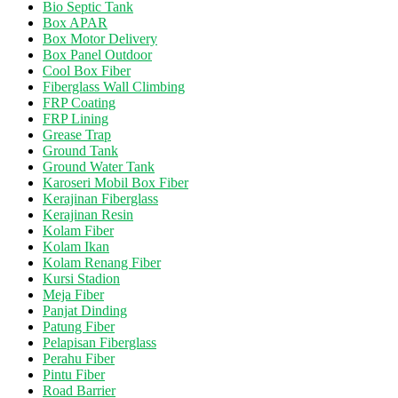
Bio Septic Tank
Box APAR
Box Motor Delivery
Box Panel Outdoor
Cool Box Fiber
Fiberglass Wall Climbing
FRP Coating
FRP Lining
Grease Trap
Ground Tank
Ground Water Tank
Karoseri Mobil Box Fiber
Kerajinan Fiberglass
Kerajinan Resin
Kolam Fiber
Kolam Ikan
Kolam Renang Fiber
Kursi Stadion
Meja Fiber
Panjat Dinding
Patung Fiber
Pelapisan Fiberglass
Perahu Fiber
Pintu Fiber
Road Barrier