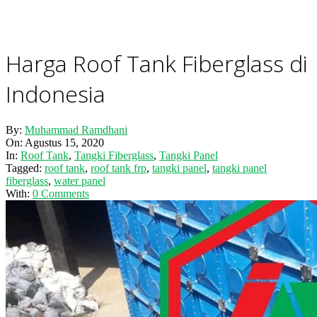
Harga Roof Tank Fiberglass di
Indonesia
By:
Muhammad Ramdhani
On:
Agustus 15, 2020
In:
Roof Tank
,
Tangki Fiberglass
,
Tangki Panel
Tagged:
roof tank
,
roof tank frp
,
tangki panel
,
tangki panel
fiberglass
,
water panel
With:
0 Comments