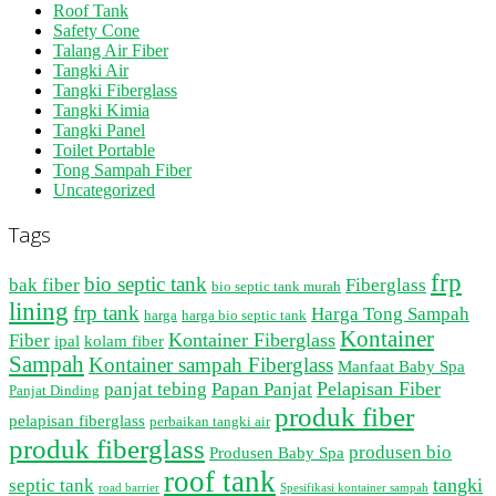
Roof Tank
Safety Cone
Talang Air Fiber
Tangki Air
Tangki Fiberglass
Tangki Kimia
Tangki Panel
Toilet Portable
Tong Sampah Fiber
Uncategorized
Tags
frp
bio septic tank
bak fiber
Fiberglass
bio septic tank murah
lining
frp tank
Harga Tong Sampah
harga
harga bio septic tank
Kontainer
Kontainer Fiberglass
Fiber
ipal
kolam fiber
Sampah
Kontainer sampah Fiberglass
Manfaat Baby Spa
Pelapisan Fiber
panjat tebing
Papan Panjat
Panjat Dinding
produk fiber
pelapisan fiberglass
perbaikan tangki air
produk fiberglass
produsen bio
Produsen Baby Spa
roof tank
tangki
septic tank
road barrier
Spesifikasi kontainer sampah