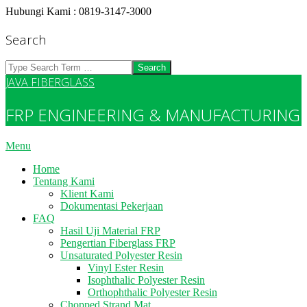
Skip
Hubungi Kami : 0819-3147-3000
to
content
Search
Search
JAVA FIBERGLASS
FRP ENGINEERING & MANUFACTURING
Primary
Menu
Navigation
Home
Menu
Tentang Kami
Klient Kami
Dokumentasi Pekerjaan
FAQ
Hasil Uji Material FRP
Pengertian Fiberglass FRP
Unsaturated Polyester Resin
Vinyl Ester Resin
Isophthalic Polyester Resin
Orthophthalic Polyester Resin
Chopped Strand Mat