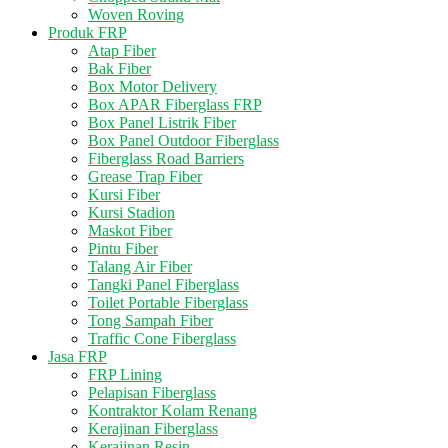
Woven Roving
Produk FRP
Atap Fiber
Bak Fiber
Box Motor Delivery
Box APAR Fiberglass FRP
Box Panel Listrik Fiber
Box Panel Outdoor Fiberglass
Fiberglass Road Barriers
Grease Trap Fiber
Kursi Fiber
Kursi Stadion
Maskot Fiber
Pintu Fiber
Talang Air Fiber
Tangki Panel Fiberglass
Toilet Portable Fiberglass
Tong Sampah Fiber
Traffic Cone Fiberglass
Jasa FRP
FRP Lining
Pelapisan Fiberglass
Kontraktor Kolam Renang
Kerajinan Fiberglass
Kerajinan Resin