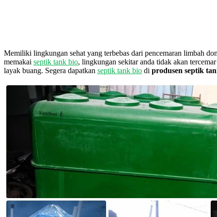
Memiliki lingkungan sehat yang terbebas dari pencemaran limbah do
memakai
septik tank bio
, lingkungan sekitar anda tidak akan tercema
layak buang. Segera dapatkan
septik tank bio
di
produsen septik tan