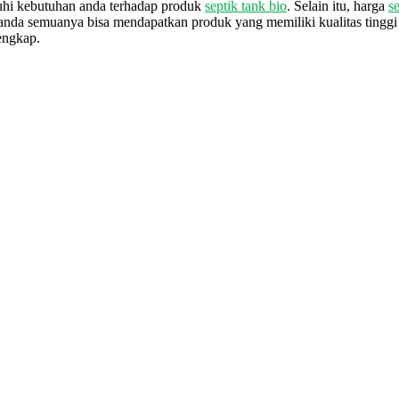
uhi kebutuhan anda terhadap produk
septik tank bio
. Selain itu, harga
s
 anda semuanya bisa mendapatkan produk yang memiliki kualitas ting
engkap.