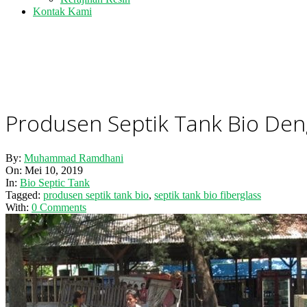
Kontak Kami
Produsen Septik Tank Bio Den
By:
Muhammad Ramdhani
On:
Mei 10, 2019
In:
Bio Septic Tank
Tagged:
produsen septik tank bio
,
septik tank bio fiberglass
With:
0 Comments