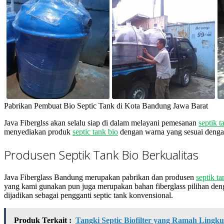
Pabrikan Pembuat Bio Septic Tank di Kota Bandung Jawa Barat
Java Fiberglss akan selalu siap di dalam melayani pemesanan
septik t
menyediakan produk
septic tank bio
dengan warna yang sesuai dengan 
Produsen Septik Tank Bio Berkualitas
Java Fiberglass Bandung merupakan pabrikan dan produsen
septik ta
yang kami gunakan pun juga merupakan bahan fiberglass pilihan denga
dijadikan sebagai pengganti septic tank konvensional.
Produk Terkait :
Tangki Septic Biofilter yang Ramah Lingk