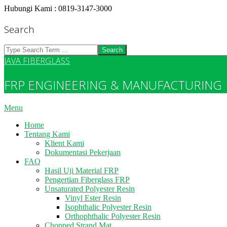
Skip
Hubungi Kami : 0819-3147-3000
to
content
Search
Search
JAVA FIBERGLASS
FRP ENGINEERING & MANUFACTURING
Primary
Menu
Navigation
Home
Menu
Tentang Kami
Klient Kami
Dokumentasi Pekerjaan
FAQ
Hasil Uji Material FRP
Pengertian Fiberglass FRP
Unsaturated Polyester Resin
Vinyl Ester Resin
Isophthalic Polyester Resin
Orthophthalic Polyester Resin
Chopped Strand Mat